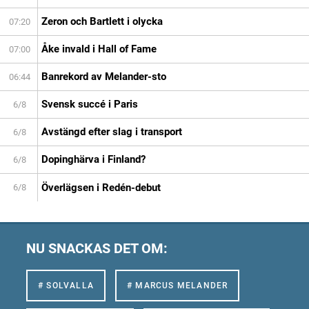
Zeron och Bartlett i olycka
07:20
Åke invald i Hall of Fame
07:00
Banrekord av Melander-sto
06:44
Svensk succé i Paris
6/8
Avstängd efter slag i transport
6/8
Dopinghärva i Finland?
6/8
Överlägsen i Redén-debut
6/8
NU SNACKAS DET OM:
# SOLVALLA
# MARCUS MELANDER