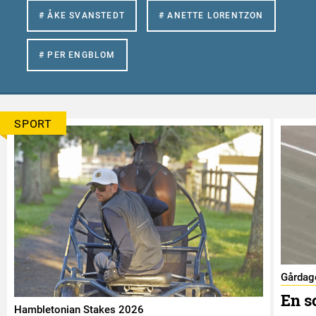
# ÅKE SVANSTEDT
# ANETTE LORENTZON
# PER ENGBLOM
SPORT
Gårdag
En s
Hambletonian Stakes 2026