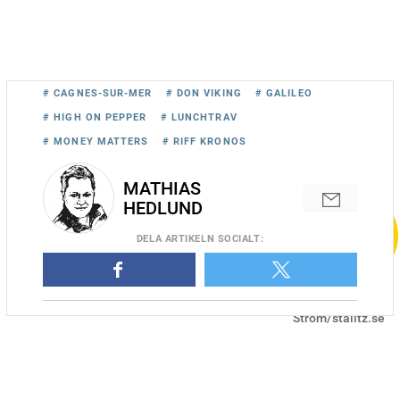
# CAGNES-SUR-MER
# DON VIKING
# GALILEO
# HIGH ON PEPPER
# LUNCHTRAV
# MONEY MATTERS
# RIFF KRONOS
MATHIAS
HEDLUND
DELA
ARTIKELN SOCIALT
:
High On Pepper och Jorma Kontio är tillbaka på banan på söndag
efter nästan halvårslångt tävlingsuppehåll. Foto: Adam
Ström/stalltz.se