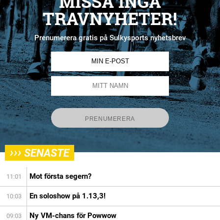
MISSA INGA
TRAVNYHETER!
Prenumerera gratis på Sulkysports nyhetsbrev
›››
SENASTE
Mot första segern?
11:01
En soloshow på 1.13,3!
10:03
Ny VM-chans för Powwow
09:03