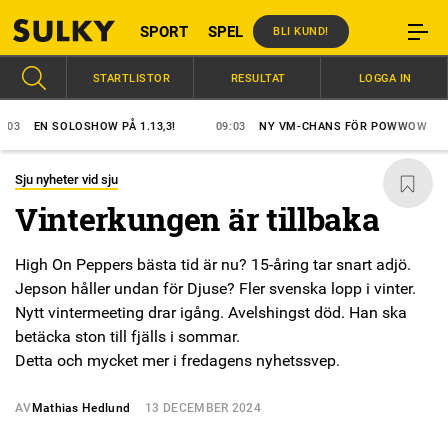
SPORT
SPEL
BLI KUND!
STARTLISTOR
RESULTAT
LOGGA IN
EN SOLOSHOW PÅ 1.13,3!
09:03
NY VM-CHANS FÖR POWWOW
0
Sju nyheter vid sju
Vinterkungen är tillbaka
High On Peppers bästa tid är nu? 15-åring tar snart adjö.
Jepson håller undan för Djuse? Fler svenska lopp i vinter.
Nytt vintermeeting drar igång. Avelshingst död. Han ska
betäcka ston till fjälls i sommar.
Detta och mycket mer i fredagens nyhetssvep.
AV
Mathias Hedlund
13 DECEMBER 2024