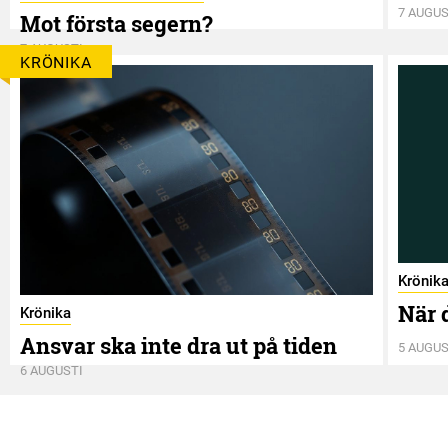
7 AUGUS
Mot första segern?
7 AUGUSTI
KRÖNIKA
Krönik
När 
Krönika
Ansvar ska inte dra ut på tiden
5 AUGUS
6 AUGUSTI