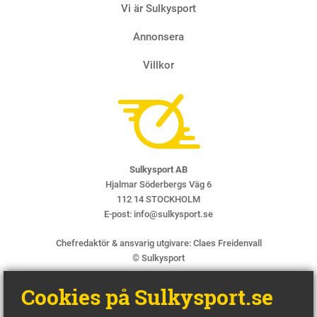
Vi är Sulkysport
Annonsera
Villkor
Sulkysport AB
Hjalmar Söderbergs Väg 6
112 14 STOCKHOLM
E-post:
info@sulkysport.se
Chefredaktör & ansvarig utgivare:
Claes Freidenvall
© Sulkysport
Cookies på Sulkysport.se