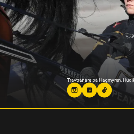
Travtränare på Sundbyholmstrav
berg