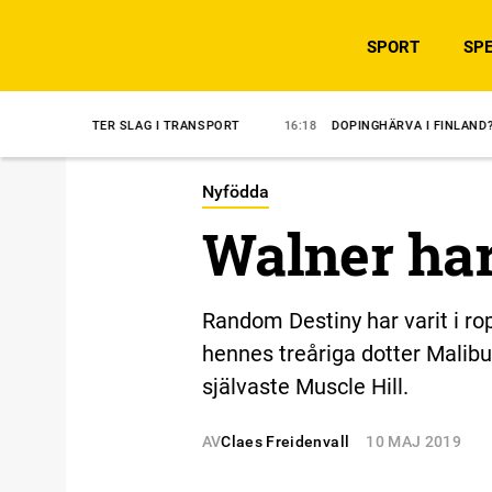
SPORT
SPE
 SLAG I TRANSPORT
16:18
DOPINGHÄRVA I FINLAND?
14:35
ÖVE
Nyfödda
Walner har 
Random Destiny har varit i r
hennes treåriga dotter Malib
självaste Muscle Hill.
AV
Claes Freidenvall
10 MAJ 2019