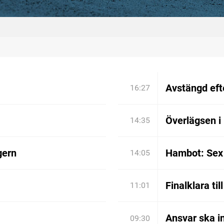
Avstängd efte
16:27
Överlägsen i
14:35
gern
Hambot: Sex 
14:05
Finalklara til
11:01
Ansvar ska in
09:30