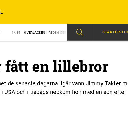
L
STARTLISTO
RLÄGSEN I REDÉN-DEBUT
14:31
MAJBLOMSTER KOM LÖS EFTER SEGER
fått en lillebror
opet de senaste dagarna. Igår vann Jimmy Takter 
u i USA och i tisdags nedkom hon med en son efter