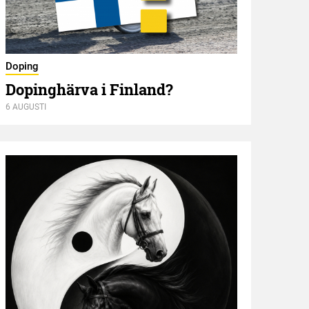
Nyför
Doping
Öve
Dopinghärva i Finland?
6 AUGUSTI
6 AUGU
Kröni