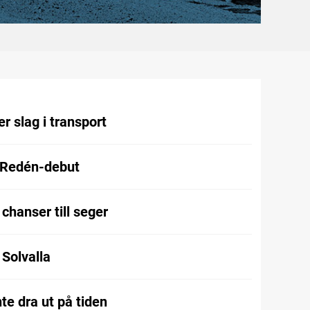
r slag i transport
 Redén-debut
chanser till seger
l Solvalla
te dra ut på tiden