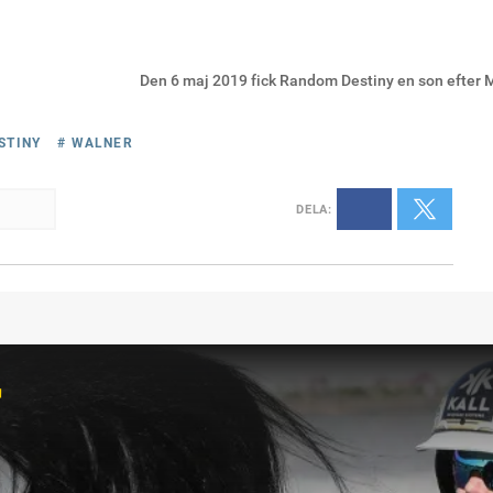
Den 6 maj 2019 fick Random Destiny en son efter Mu
STINY
# WALNER
DELA
:
r