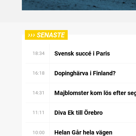
›››
SENASTE
Svensk succé i Paris
18:34
Dopinghärva i Finland?
16:18
Majblomster kom lös efter se
14:31
Diva Ek till Örebro
11:11
Helan Går hela vägen
10:00