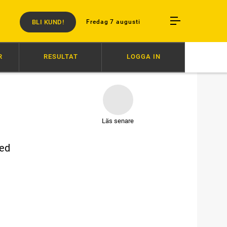
BLI KUND!
Fredag 7 augusti
R
RESULTAT
LOGGA IN
N
18:34
SVENSK SUCCÉ I PARIS
16:27
AVSTÄNGD EFTER SLAG I
Läs senare
med