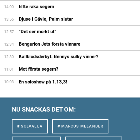
Elfte raka segern
14:00
Djuse i Gävle, Palm slutar
13:56
”Det ser mörkt ut”
12:57
Bengurion Jets första vinnare
12:34
Kallblodsderbyt: Bennys sulky vinner?
12:30
Mot första segern?
11:01
En soloshow på 1.13,3!
10:03
NU SNACKAS DET OM:
# SOLVALLA
# MARCUS MELANDER