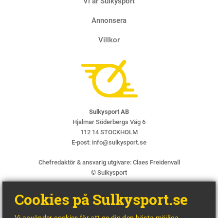
Vi är Sulkysport
Annonsera
Villkor
Sulkysport AB
Hjalmar Söderbergs Väg 6
112 14 STOCKHOLM
E-post:
info@sulkysport.se
Chefredaktör & ansvarig utgivare:
Claes Freidenvall
© Sulkysport
Cookies på Sulkysport.se
Vi använder cookies för att ge dig den bästa möjliga