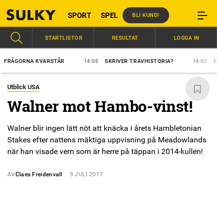
SPORT
SPEL
BLI KUND!
STARTLISTOR
RESULTAT
LOGGA IN
GORNA KVARSTÅR
14:05
SKRIVER TRAVHISTORIA?
14:00
ELFTE R
Utblick USA
Walner mot Hambo-vinst!
Walner blir ingen lätt nöt att knäcka i årets Hambletonian
Stakes efter nattens mäktiga uppvisning på Meadowlands
när han visade vem som är herre på täppan i 2014-kullen!
AV
Claes Freidenvall
9 JULI 2017