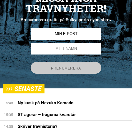
TRAVNYHETER!
Prenumerera gratis på Sulkysports nyhetsbrev
›››
SENASTE
Ny kusk på Nezuko Kamado
15:48
ST agerar – frågorna kvarstår
15:35
Skriver travhistoria?
14:05