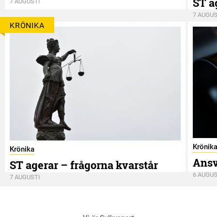
ST a
7 AUGUSTI
7 AUGUS
KRÖNIKA
Krönik
Krönika
Ansv
ST agerar – frågorna kvarstår
6 AUGUS
7 AUGUSTI