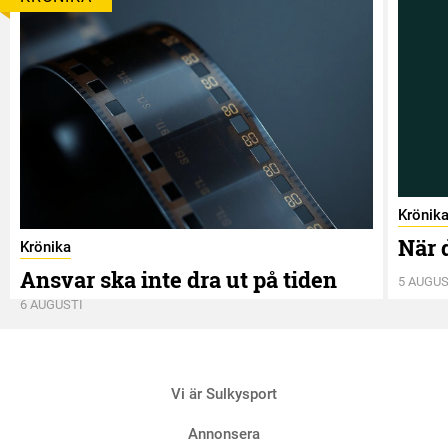
Krönik
När 
Krönika
Ansvar ska inte dra ut på tiden
5 AUGUS
6 AUGUSTI
Vi är Sulkysport
Annonsera