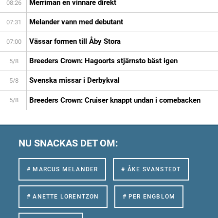
Merriman en vinnare direkt
08:26
Melander vann med debutant
07:31
Vässar formen till Åby Stora
07:00
Breeders Crown: Hagoorts stjärnsto bäst igen
5/8
Svenska missar i Derbykval
5/8
Breeders Crown: Cruiser knappt undan i comebacken
5/8
NU SNACKAS DET OM:
# MARCUS MELANDER
# ÅKE SVANSTEDT
# ANETTE LORENTZON
# PER ENGBLOM