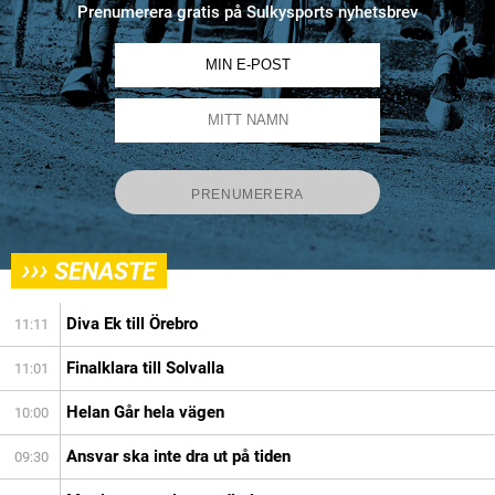
Prenumerera gratis på Sulkysports nyhetsbrev
›››
SENASTE
Diva Ek till Örebro
11:11
Finalklara till Solvalla
11:01
Helan Går hela vägen
10:00
Ansvar ska inte dra ut på tiden
09:30