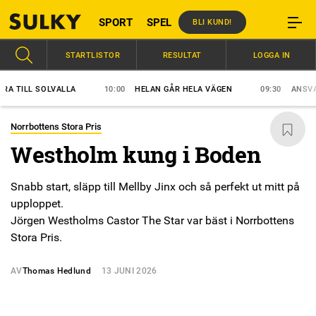
SPORT
SPEL
BLI KUND!
STARTLISTOR
RESULTAT
LOGGA IN
ILL SOLVALLA
10:00
HELAN GÅR HELA VÄGEN
09:30
ANSVAR SKA
Norrbottens Stora Pris
Westholm kung i Boden
Snabb start, släpp till Mellby Jinx och så perfekt ut mitt på
upploppet.
Jörgen Westholms Castor The Star var bäst i Norrbottens
Stora Pris.
AV
Thomas Hedlund
13 JUNI 2026