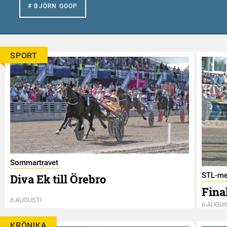
# BJÖRN GOOP
SPORT
Sommartravet
STL-me
Diva Ek till Örebro
Final
6 AUGUSTI
6 AUGUS
KRÖNIKA