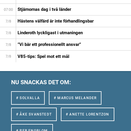
Stjärnornas dag i två länder
07:00
Hästens välfärd är inte förhandlingsbar
7/8
Linderoth lyckligast i utmaningen
7/8
”Vi bär ett professionellt ansvar”
7/8
V85-tips: Spel mot ett mål
7/8
NU SNACKAS DET OM:
# SOLVALLA
# MARCUS MELANDER
# ÅKE SVANSTEDT
# ANETTE LORENTZON
# PER ENGBLOM