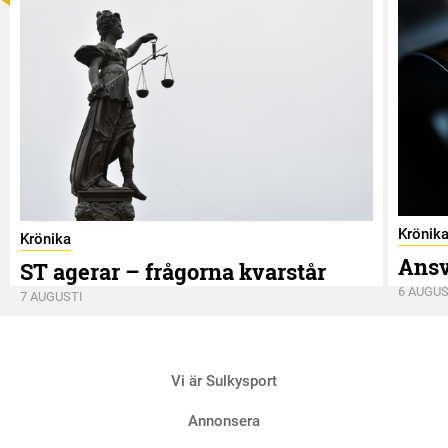
Krönik
Krönika
Ansv
ST agerar – frågorna kvarstår
6 AUGUS
7 AUGUSTI
Vi är Sulkysport
Annonsera