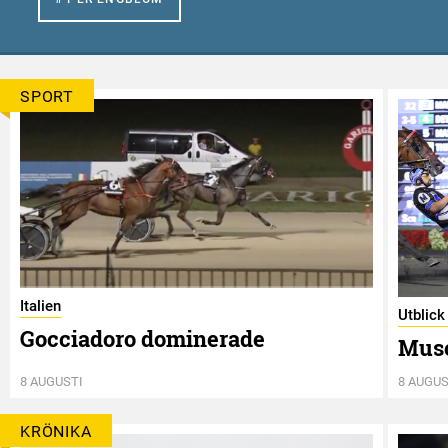
SPORT
Italien
Utblick
Gocciadoro dominerade
Musc
8 AUGUSTI
8 AUGUS
KRÖNIKA