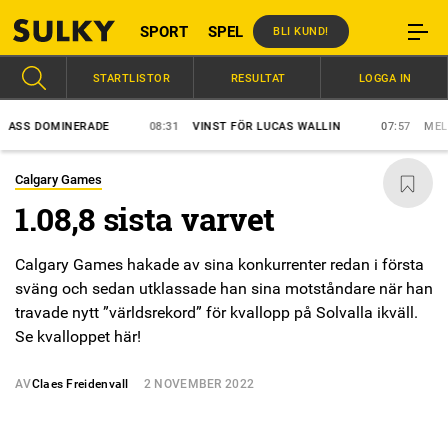
SPORT
SPEL
BLI KUND!
STARTLISTOR
RESULTAT
LOGGA IN
S DOMINERADE
08:31
VINST FÖR LUCAS WALLIN
07:57
MELLBY 
Calgary Games
1.08,8 sista varvet
Calgary Games hakade av sina konkurrenter redan i första
sväng och sedan utklassade han sina motståndare när han
travade nytt ”världsrekord” för kvallopp på Solvalla ikväll.
Se kvalloppet här!
AV
Claes Freidenvall
2 NOVEMBER 2022