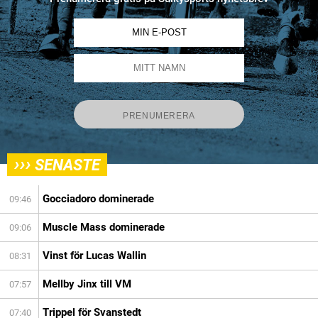
›››
SENASTE
Gocciadoro dominerade
09:46
Muscle Mass dominerade
09:06
Vinst för Lucas Wallin
08:31
Mellby Jinx till VM
07:57
Trippel för Svanstedt
07:40