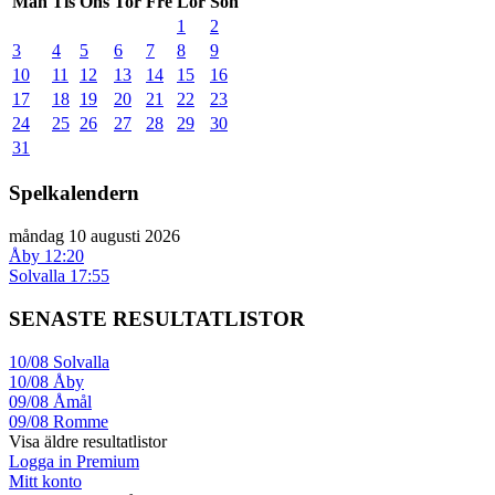
Mån
Tis
Ons
Tor
Fre
Lör
Sön
1
2
3
4
5
6
7
8
9
10
11
12
13
14
15
16
17
18
19
20
21
22
23
24
25
26
27
28
29
30
31
Spelkalendern
måndag 10 augusti 2026
Åby
12:20
Solvalla
17:55
SENASTE RESULTATLISTOR
10/08
Solvalla
10/08
Åby
09/08
Åmål
09/08
Romme
Visa äldre resultatlistor
Logga in Premium
Mitt konto