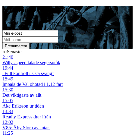
Missa inga travnyheter!
Prenumerera gratis på Sulkysports nyhetsbrev
›››
Senaste
21:40
Willys speed talade segerspråk
19:44
”Full kontroll i sista sväng”
15:49
Impala de Val ohotad i 1.12-fart
15:30
Det viktigaste av allt
15:05
Åke Eriksson ur tiden
13:33
Readly Express drar ifrån
12:02
V85: Åby Stora avslutar
11:25