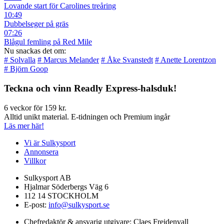
Lovande start för Carolines treåring
10:49
Dubbelseger på gräs
07:26
Blågul femling på Red Mile
Nu snackas det om:
# Solvalla
# Marcus Melander
# Åke Svanstedt
# Anette Lorentzon
# Björn Goop
Teckna och vinn Readly Express-halsduk!
6 veckor för 159 kr.
Alltid unikt material. E-tidningen och Premium ingår
Läs mer här!
Vi är Sulkysport
Annonsera
Villkor
Sulkysport AB
Hjalmar Söderbergs Väg 6
112 14 STOCKHOLM
E-post:
info@sulkysport.se
Chefredaktör & ansvarig utgivare:
Claes Freidenvall