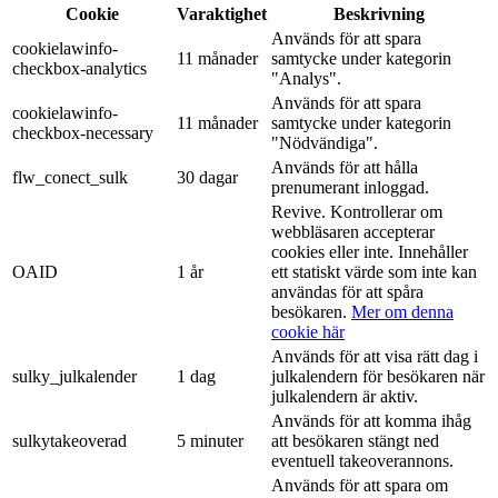
Cookie
Varaktighet
Beskrivning
Används för att spara
cookielawinfo-
11 månader
samtycke under kategorin
checkbox-analytics
"Analys".
Används för att spara
cookielawinfo-
11 månader
samtycke under kategorin
checkbox-necessary
"Nödvändiga".
Används för att hålla
flw_conect_sulk
30 dagar
prenumerant inloggad.
Revive. Kontrollerar om
webbläsaren accepterar
cookies eller inte. Innehåller
OAID
1 år
ett statiskt värde som inte kan
användas för att spåra
besökaren.
Mer om denna
cookie här
Används för att visa rätt dag i
sulky_julkalender
1 dag
julkalendern för besökaren när
julkalendern är aktiv.
Används för att komma ihåg
sulkytakeoverad
5 minuter
att besökaren stängt ned
eventuell takeoverannons.
Används för att spara om