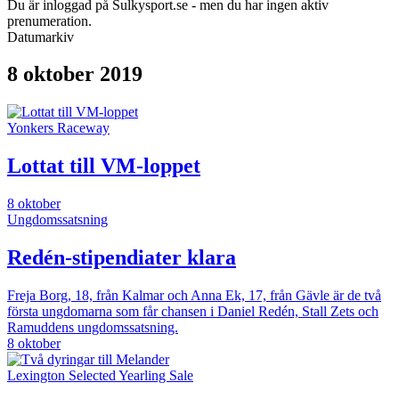
Du är inloggad på Sulkysport.se - men du har ingen aktiv
prenumeration.
Datumarkiv
8 oktober 2019
Yonkers Raceway
Lottat till VM-loppet
8 oktober
Ungdomssatsning
Redén-stipendiater klara
Freja Borg, 18, från Kalmar och Anna Ek, 17, från Gävle är de två
första ungdomarna som får chansen i Daniel Redén, Stall Zets och
Ramuddens ungdomssatsning.
8 oktober
Lexington Selected Yearling Sale