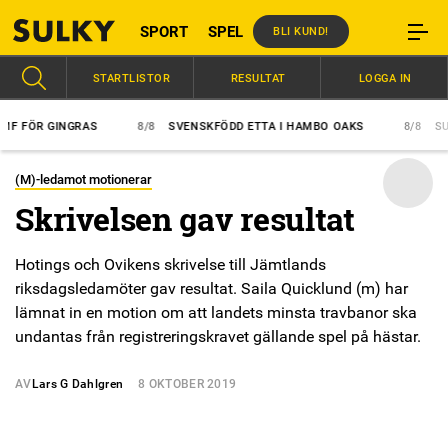
SPORT
SPEL
BLI KUND!
STARTLISTOR
RESULTAT
LOGGA IN
FÖR GINGRAS
8/8
SVENSKFÖDD ETTA I HAMBO OAKS
8/8
SUPER
(M)-ledamot motionerar
Skrivelsen gav resultat
Hotings och Ovikens skrivelse till Jämtlands
riksdagsledamöter gav resultat. Saila Quicklund (m) har
lämnat in en motion om att landets minsta travbanor ska
undantas från registreringskravet gällande spel på hästar.
AV
Lars G Dahlgren
8 OKTOBER 2019