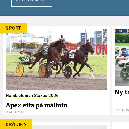
SPORT
Ny t
Hambletonian Stakes 2026
Apex etta på målfoto
8 AUGUS
8 AUGUSTI
KRÖNIKA