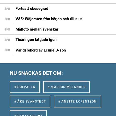
Fortsatt obesegrad
8/8
V85: Wäjersten från början och till slut
8/8
Målfoto mellan svenskar
8/8
Tioåringen lattjade igen
8/8
Världsrekord av Ecurie D-son
8/8
NU SNACKAS DET OM:
# SOLVALLA
# MARCUS MELANDER
# ÅKE SVANSTEDT
# ANETTE LORENTZON
# PER ENGBLOM