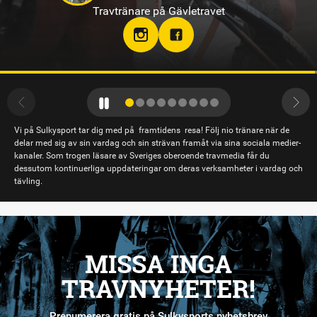
Travtränare på Hagmyren, Hudiksvall
Vi på Sulkysport tar dig med på framtidens resa! Följ nio tränare när de
delar med sig av sin vardag och sin strävan framåt via sina sociala medier-
kanaler. Som trogen läsare av Sveriges oberoende travmedia får du
dessutom kontinuerliga uppdateringar om deras verksamheter i vardag och
tävling.
MISSA INGA
TRAVNYHETER!
Prenumerera gratis på Sulkysports nyhetsbrev