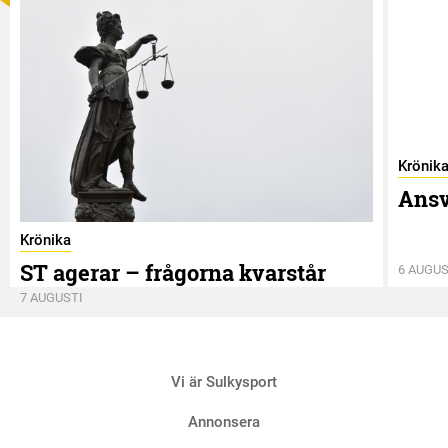
Krönik
Ansv
Krönika
ST agerar – frågorna kvarstår
6 AUGUS
7 AUGUSTI
Vi är Sulkysport
Annonsera