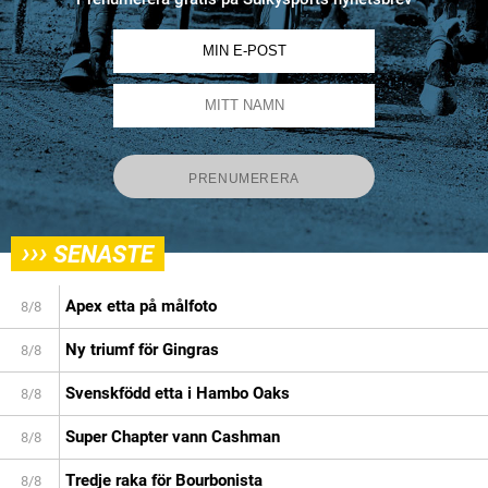
›››
SENASTE
Apex etta på målfoto
8/8
Ny triumf för Gingras
8/8
Svenskfödd etta i Hambo Oaks
8/8
Super Chapter vann Cashman
8/8
Tredje raka för Bourbonista
8/8