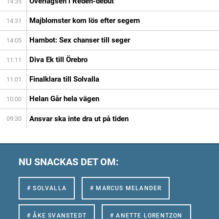
Överlägsen i Redén-debut
14:35
Majblomster kom lös efter segern
14:31
Hambot: Sex chanser till seger
14:05
Diva Ek till Örebro
11:11
Finalklara till Solvalla
11:01
Helan Går hela vägen
10:00
Ansvar ska inte dra ut på tiden
09:30
NU SNACKAS DET OM:
# SOLVALLA
# MARCUS MELANDER
# ÅKE SVANSTEDT
# ANETTE LORENTZON