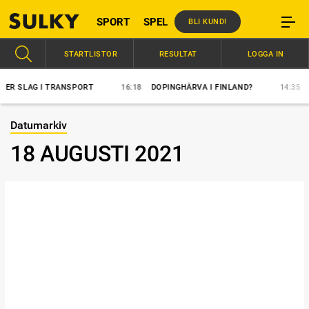
SPORT
SPEL
BLI KUND!
STARTLISTOR
RESULTAT
LOGGA IN
LAG I TRANSPORT
16:18
DOPINGHÄRVA I FINLAND?
14:35
ÖVER
Datumarkiv
18 AUGUSTI 2021