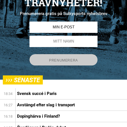
TRAVNYHETER!
Prenumerera gratis på Sulkysports nyhetsbrev
›››
SENASTE
Svensk succé i Paris
18:34
Avstängd efter slag i transport
16:27
Dopinghärva i Finland?
16:18