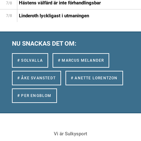
Hästens välfärd är inte förhandlingsbar
7/8
Linderoth lyckligast i utmaningen
7/8
NU SNACKAS DET OM:
# SOLVALLA
# MARCUS MELANDER
# ÅKE SVANSTEDT
# ANETTE LORENTZON
# PER ENGBLOM
Vi är Sulkysport