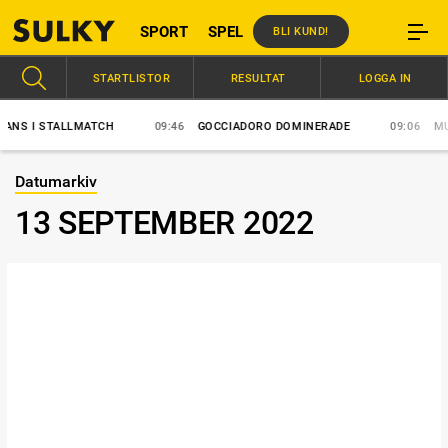
SPORT
SPEL
BLI KUND!
STARTLISTOR
RESULTAT
LOGGA IN
 I STALLMATCH
09:46
GOCCIADORO DOMINERADE
09:06
MUSCL
Datumarkiv
13 SEPTEMBER 2022