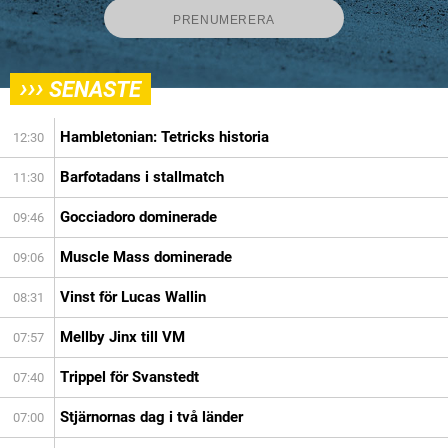
›››
SENASTE
Hambletonian: Tetricks historia
12:30
Barfotadans i stallmatch
11:30
Gocciadoro dominerade
09:46
Muscle Mass dominerade
09:06
Vinst för Lucas Wallin
08:31
Mellby Jinx till VM
07:57
Trippel för Svanstedt
07:40
Stjärnornas dag i två länder
07:00