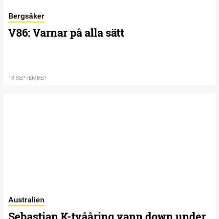
Bergsåker
V86: Varnar på alla sätt
13 SEPTEMBER
Australien
Sebastian K-tvååring vann down under