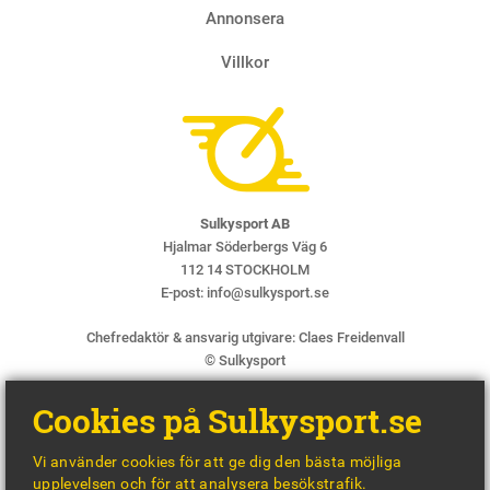
Annonsera
Villkor
Sulkysport AB
Hjalmar Söderbergs Väg 6
112 14 STOCKHOLM
E-post:
info@sulkysport.se
Chefredaktör & ansvarig utgivare:
Claes Freidenvall
© Sulkysport
Cookies på Sulkysport.se
Vi använder cookies för att ge dig den bästa möjliga
upplevelsen och för att analysera besökstrafik.