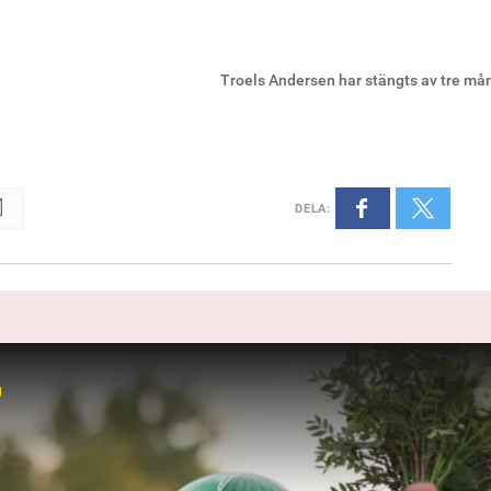
Troels Andersen har stängts av tre må
DELA
:
r