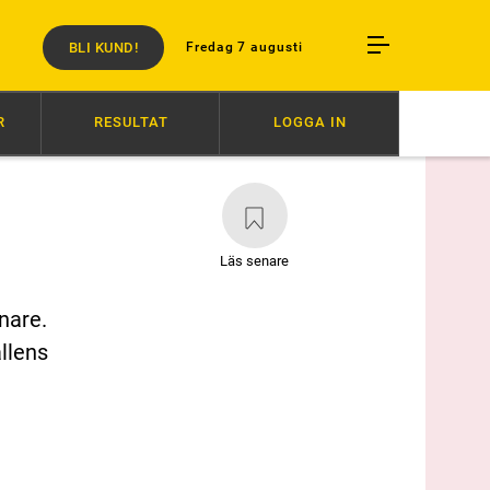
BLI KUND!
Fredag 7 augusti
R
RESULTAT
LOGGA IN
R SEGERN
6/8
SVENSK SUCCÉ I PARIS
6/8
AVSTÄNGD EFTER SLA
Läs senare
nare.
llens