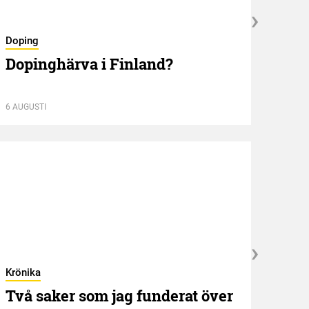
Doping
Nyför
Dopinghärva i Finland?
Öve
6 AUGUSTI
6 AUGU
Krönika
Kröni
Två saker som jag funderat över
”NE