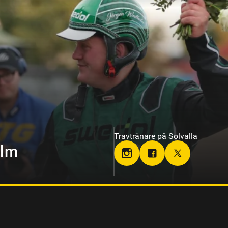
Travtränare på Axevalla
on