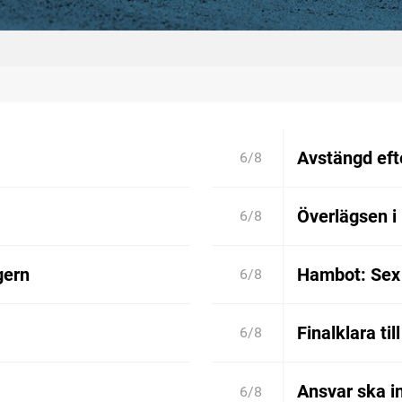
Avstängd efte
6/8
Överlägsen i
6/8
gern
Hambot: Sex 
6/8
Finalklara til
6/8
Ansvar ska in
6/8