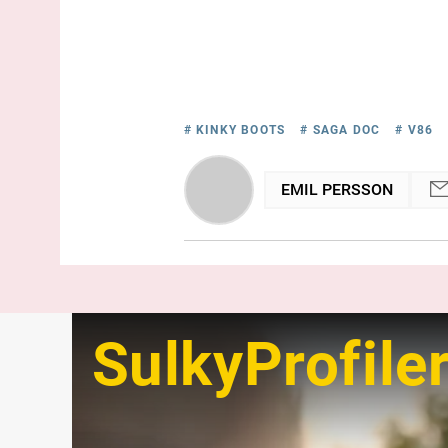
# KINKY BOOTS
# SAGA DOC
# V86
EMIL PERSSON
SulkyProfile