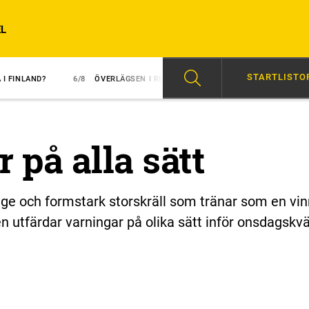
L
STARTLISTO
6/8
ÖVERLÄGSEN I REDÉN-DEBUT
6/8
MAJBLOMSTER KOM LÖS EFTE
 på alla sätt
ge och formstark storskräll som tränar som en vin
 utfärdar varningar på olika sätt inför onsdagskvä