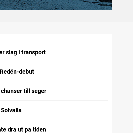
r slag i transport
 Redén-debut
chanser till seger
l Solvalla
te dra ut på tiden