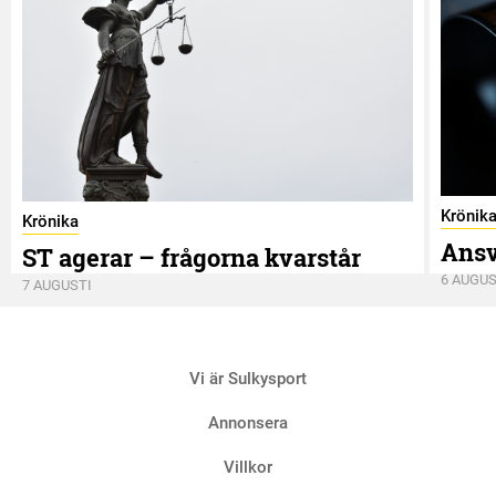
Krönik
Krönika
Ansv
ST agerar – frågorna kvarstår
6 AUGUS
7 AUGUSTI
Vi är Sulkysport
Annonsera
Villkor