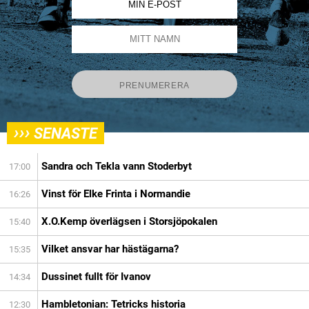
›››
SENASTE
Sandra och Tekla vann Stoderbyt
17:00
Vinst för Elke Frinta i Normandie
16:26
X.O.Kemp överlägsen i Storsjöpokalen
15:40
Vilket ansvar har hästägarna?
15:35
Dussinet fullt för Ivanov
14:34
Hambletonian: Tetricks historia
12:30