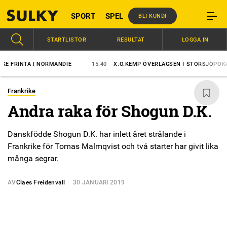
SPORT
SPEL
BLI KUND!
STARTLISTOR
RESULTAT
LOGGA IN
RINTA I NORMANDIE
15:40
X.O.KEMP ÖVERLÄGSEN I STORSJÖPOKALEN
Frankrike
Andra raka för Shogun D.K.
Danskfödde Shogun D.K. har inlett året strålande i
Frankrike för Tomas Malmqvist och två starter har givit lika
många segrar.
AV
Claes Freidenvall
30 JANUARI 2019