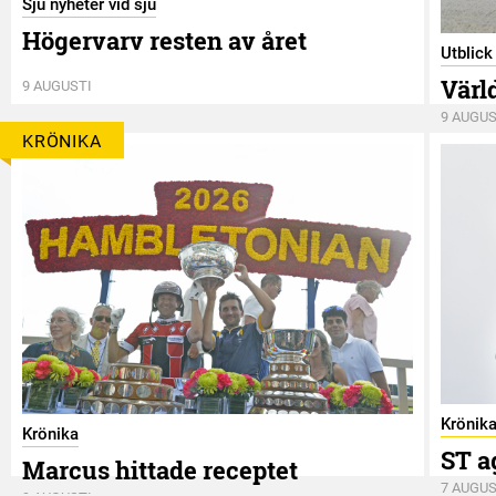
Sju nyheter vid sju
Högervarv resten av året
Utblic
Värl
9 AUGUSTI
9 AUGUS
KRÖNIKA
Krönik
Krönika
ST a
Marcus hittade receptet
7 AUGUS