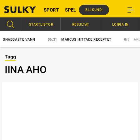
SPORT
SPEL
BLI KUND!
STARTLISTOR
RESULTAT
LOGGA IN
ABBASTE VANN
06:31
MARCUS HITTADE RECEPTET
8/8
APEX E
Tagg
IINA AHO