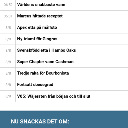
Världens snabbaste vann
06:52
Marcus hittade receptet
06:31
Apex etta på målfoto
8/8
Ny triumf för Gingras
8/8
Svenskfödd etta i Hambo Oaks
8/8
Super Chapter vann Cashman
8/8
Tredje raka för Bourbonista
8/8
Fortsatt obesegrad
8/8
V85: Wäjersten från början och till slut
8/8
NU SNACKAS DET OM: