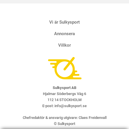
9 AUGUSTI
Vi är Sulkysport
Annonsera
Villkor
Sulkysport AB
Hjalmar Söderbergs Väg 6
112 14 STOCKHOLM
E-post:
info@sulkysport.se
Chefredaktör & ansvarig utgivare:
Claes Freidenvall
© Sulkysport