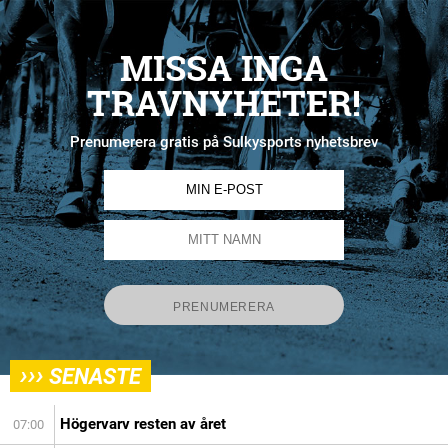
MISSA INGA
TRAVNYHETER!
Prenumerera gratis på Sulkysports nyhetsbrev
›››
SENASTE
Högervarv resten av året
07:00