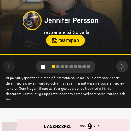
Philip Di Luca
Travtränare på Sundbyholmstravet i Eskilstuna
hloclucaboy
Vi på Sulkysport tar dig med på framtidens resa! Följ nio tränare när de
delar med sig av sin vardag och sin strävan framåt via sina sociala medier-
kanaler. Som trogen läsare av Sveriges oberoende travmedia får du
dessutom kontinuerliga uppdateringar om deras verksamheter i vardag och
tävling.
9
DAGENS SPEL
SÖN
AUG