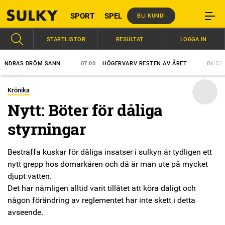
SPORT
SPEL
BLI KUND!
STARTLISTOR
RESULTAT
LOGGA IN
AS DRÖM SANN
07:00
HÖGERVARV RESTEN AV ÅRET
06:52
VÄR
Krönika
Nytt: Böter för dåliga
styrningar
Bestraffa kuskar för dåliga insatser i sulkyn är tydligen ett
nytt grepp hos domarkåren och då är man ute på mycket
djupt vatten.
Det har nämligen alltid varit tillåtet att köra dåligt och
någon förändring av reglementet har inte skett i detta
avseende.