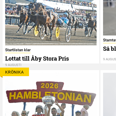
Stamtav
Så b
Startlistan klar
Lottat till Åby Stora Pris
9 AUGUS
9 AUGUSTI
KRÖNIKA