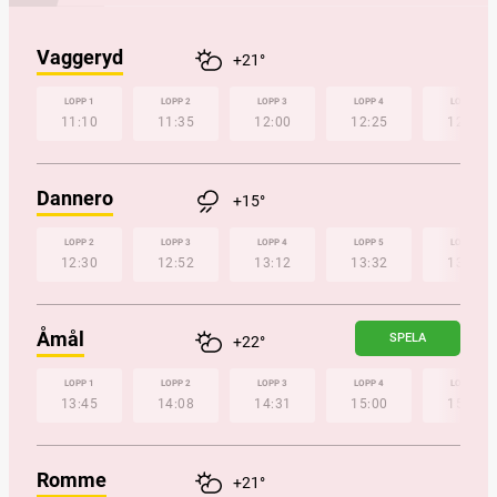
Vaggeryd
+21°
LOPP 1
LOPP 2
LOPP 3
LOPP 4
LOPP 5
11:10
11:35
12:00
12:25
12:50
Dannero
+15°
LOPP 2
LOPP 3
LOPP 4
LOPP 5
LOPP 6
12:30
12:52
13:12
13:32
13:52
Åmål
SPELA
+22°
LOPP 1
LOPP 2
LOPP 3
LOPP 4
LOPP 5
13:45
14:08
14:31
15:00
15:22
Romme
+21°