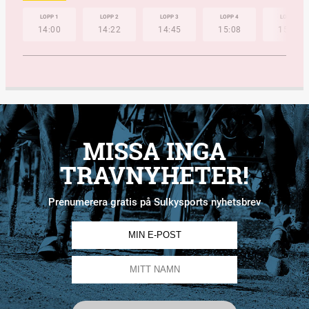
LOPP 1
LOPP 2
LOPP 3
LOPP 4
LOPP 5
14:00
14:22
14:45
15:08
15:32
MISSA INGA
TRAVNYHETER!
Prenumerera gratis på Sulkysports nyhetsbrev