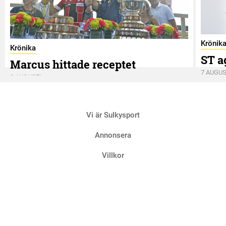
Krönik
Krönika
ST a
Marcus hittade receptet
7 AUGUS
9 AUGUSTI
Vi är Sulkysport
Annonsera
Villkor