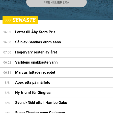
›››
SENASTE
Lottat till Åby Stora Pris
16:33
Så blev Sandras dröm sann
16:00
Högervarv resten av året
07:00
Världens snabbaste vann
06:52
Marcus hittade receptet
06:31
Apex etta på målfoto
8/8
Ny triumf för Gingras
8/8
Svenskfödd etta i Hambo Oaks
8/8
Super Chapter vann Cashman
8/8