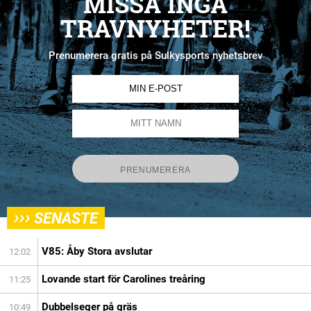
MISSA INGA
TRAVNYHETER!
Prenumerera gratis på Sulkysports nyhetsbrev
›››
SENASTE
V85: Åby Stora avslutar
12:02
Lovande start för Carolines treåring
11:25
Dubbelseger på gräs
10:49