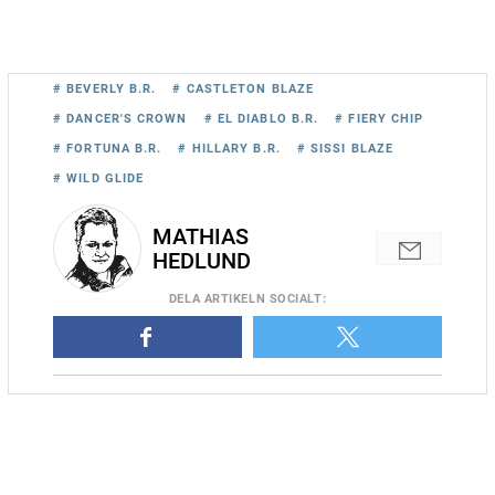
# BEVERLY B.R.
# CASTLETON BLAZE
# DANCER'S CROWN
# EL DIABLO B.R.
# FIERY CHIP
# FORTUNA B.R.
# HILLARY B.R.
# SISSI BLAZE
# WILD GLIDE
MATHIAS
HEDLUND
DELA
ARTIKELN SOCIALT
:
Öystein Tjomslands högättade debutant Wild Glide spurtade
förbi Daniel Wäjerstens Atlas A'Lir i Östersund igår. Foto Mathias
Hedlund/Sulkysport