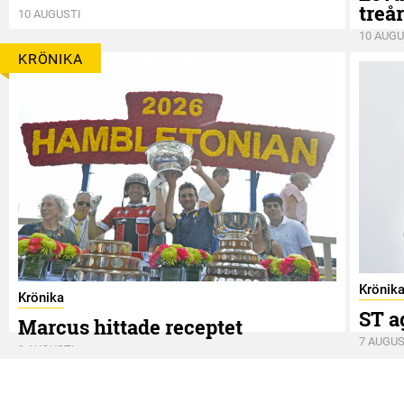
treå
10 AUGUSTI
10 AUGU
KRÖNIKA
Krönik
Krönika
ST a
Marcus hittade receptet
7 AUGUS
9 AUGUSTI