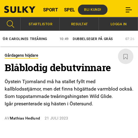
SPORT
SPEL
BLI KUND!
STARTLISTOR
RESULTAT
LOGGA IN
AROLINES TREÅRING
10:49
DUBBELSEGER PÅ GRÄS
07:26
BLÅGUL
Gårdagens höjdare
Blåblodig debutvinnare
Öystein Tjomsland må ha stallet fyllt med
kallblodsstjärnor, men det finns högättade varmblod också.
Som toppstammade treåringshingsten Wild Glide.
Igår presenterade sig hästen i Östersund.
AV
Mathias Hedlund
21 JULI 2023