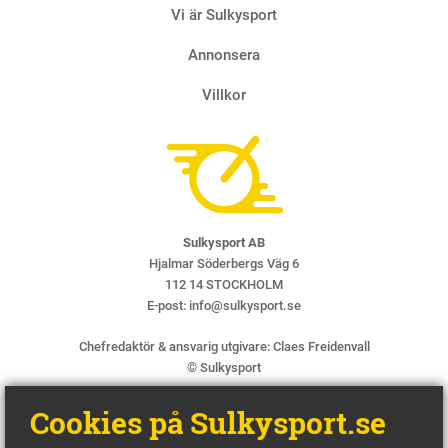
Vi är Sulkysport
Annonsera
Villkor
Sulkysport AB
Hjalmar Söderbergs Väg 6
112 14 STOCKHOLM
E-post:
info@sulkysport.se
Chefredaktör & ansvarig utgivare:
Claes Freidenvall
© Sulkysport
Cookies på Sulkysport.se