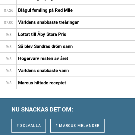
Blågul femling på Red Mile
07:26
Världens snabbaste treåringar
07:00
Lottat till Åby Stora Pris
9/8
Så blev Sandras dröm sann
9/8
Högervarv resten av året
9/8
Världens snabbaste vann
9/8
Marcus hittade receptet
9/8
NU SNACKAS DET OM:
# SOLVALLA
# MARCUS MELANDER