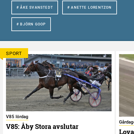
# ÅKE SVANSTEDT
# ANETTE LORENTZON
# BJÖRN GOOP
SPORT
V85 lördag
Gårdag
V85: Åby Stora avslutar
Lova