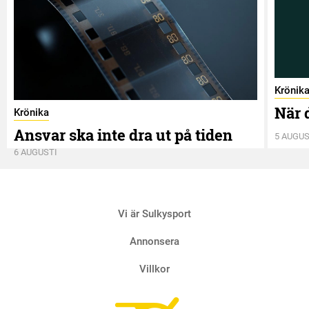
Krönik
När 
Krönika
Ansvar ska inte dra ut på tiden
5 AUGUS
6 AUGUSTI
Vi är Sulkysport
Annonsera
Villkor