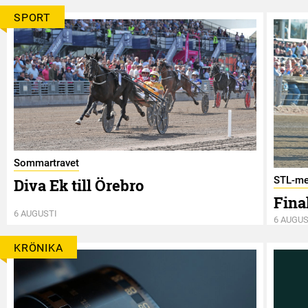
SPORT
Sommartravet
STL-me
Diva Ek till Örebro
Final
6 AUGUSTI
6 AUGUS
KRÖNIKA