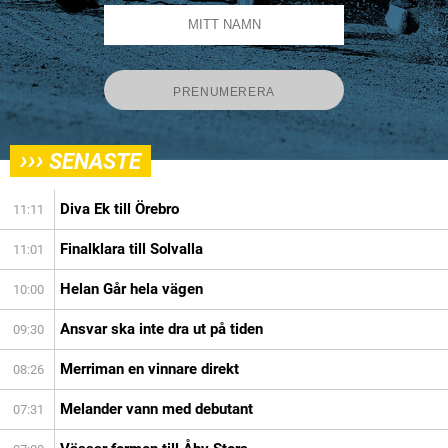
›››
SENASTE
Diva Ek till Örebro
11:11
Finalklara till Solvalla
11:01
Helan Går hela vägen
10:00
Ansvar ska inte dra ut på tiden
09:30
Merriman en vinnare direkt
08:26
Melander vann med debutant
07:31