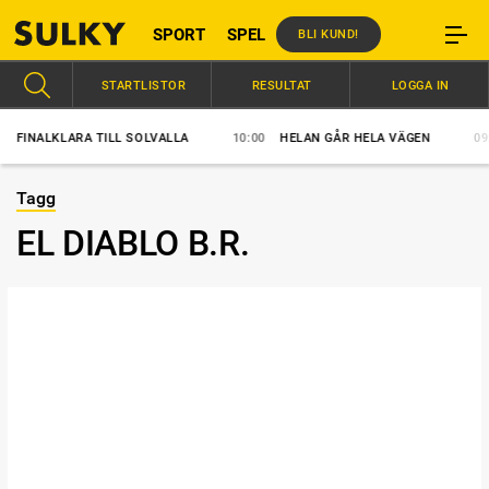
SPORT
SPEL
BLI KUND!
STARTLISTOR
RESULTAT
LOGGA IN
NALKLARA TILL SOLVALLA
10:00
HELAN GÅR HELA VÄGEN
09:30
Tagg
EL DIABLO B.R.