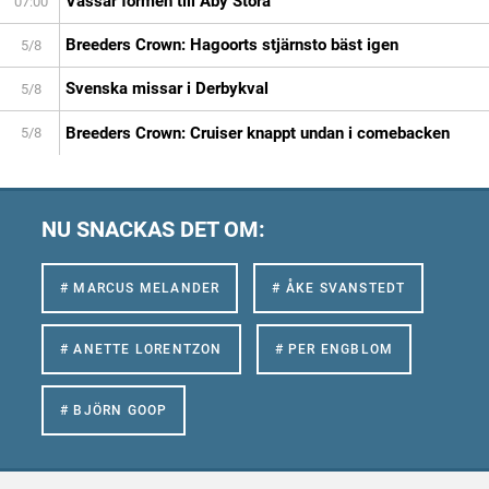
Vässar formen till Åby Stora
07:00
Breeders Crown: Hagoorts stjärnsto bäst igen
5/8
Svenska missar i Derbykval
5/8
Breeders Crown: Cruiser knappt undan i comebacken
5/8
NU SNACKAS DET OM:
# MARCUS MELANDER
# ÅKE SVANSTEDT
# ANETTE LORENTZON
# PER ENGBLOM
# BJÖRN GOOP