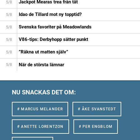
Jackpot Mearas trea från tät
5/8
Idao de Tillard mot ny topptid?
5/8
Svenska favoriter på Meadowlands
5/8
V86-tips: Derbyhopp sätter punkt
5/8
”Räkna ut matten själv”
5/8
När de största lämnar
5/8
NU SNACKAS DET OM:
# MARCUS MELANDER
# ÅKE SVANSTEDT
# ANETTE LORENTZON
# PER ENGBLOM