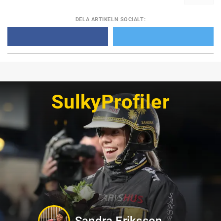
DELA
ARTIKELN SOCIALT
:
SulkyProfiler
Oskar Kylin Blom