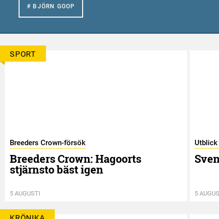
# BJÖRN GOOP
SPORT
Breeders Crown-försök
Utblick
Breeders Crown: Hagoorts
Sven
stjärnsto bäst igen
5 AUGUSTI
5 AUGUS
KRÖNIKA