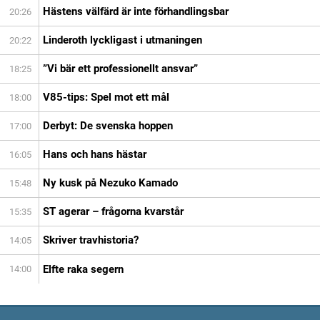
Hästens välfärd är inte förhandlingsbar
20:26
Linderoth lyckligast i utmaningen
20:22
”Vi bär ett professionellt ansvar”
18:25
V85-tips: Spel mot ett mål
18:00
Derbyt: De svenska hoppen
17:00
Hans och hans hästar
16:05
Ny kusk på Nezuko Kamado
15:48
ST agerar – frågorna kvarstår
15:35
Skriver travhistoria?
14:05
Elfte raka segern
14:00