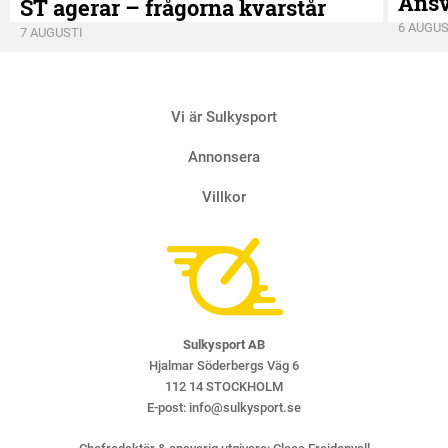
Ansv
ST agerar – frågorna kvarstår
6 AUGUS
7 AUGUSTI
Vi är Sulkysport
Annonsera
Villkor
Sulkysport AB
Hjalmar Söderbergs Väg 6
112 14 STOCKHOLM
E-post:
info@sulkysport.se