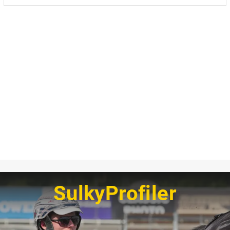
SulkyProfiler