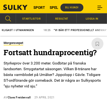
SPORT
SPEL
BLI KUND!
STARTLISTOR
RESULTAT
LOGGA IN
AST I UTMANINGEN
18:25
”VI BÄR ETT PROFESSIONELLT ANSVAR”
Morgonsvepet
Fortsatt hundraprocentig?
Styrkeprov över 3.200 meter. Godbitar på franska
landsorten. Smygstartat säsongen. Vilken B-tränare har
bästa varmblodet på Umåker? Jippolopp i Gävle. Tidigare
ST-ordförande gör comeback. Det är några av Sulkysports
”sju nyheter vid sju.”
AV
Claes Freidenvall
29 APRIL 2021