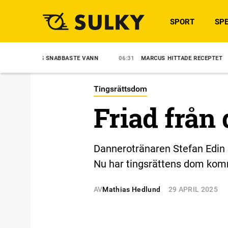
SPORT
SPE
 SNABBASTE VANN
06:31
MARCUS HITTADE RECEPTET
8/8
APEX
Tingsrättsdom
Friad från 
Dannerotränaren Stefan Edin s
Nu har tingsrättens dom kommi
AV
Mathias Hedlund
29 APRIL 2025