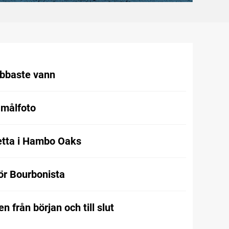
abbaste vann
 målfoto
etta i Hambo Oaks
för Bourbonista
n från början och till slut