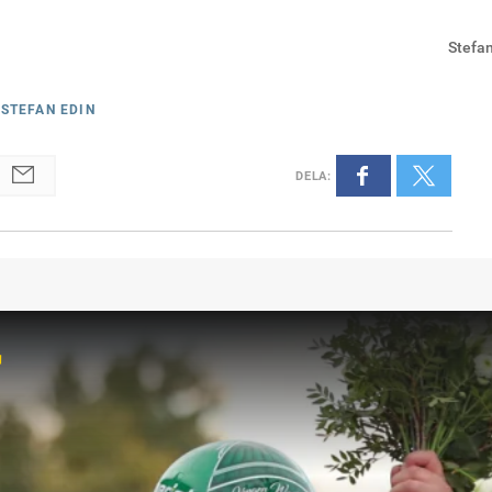
Stefa
 STEFAN EDIN
DELA
:
r