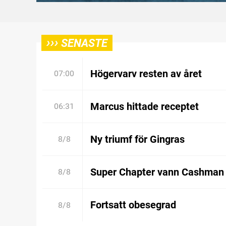
›››
SENASTE
Högervarv resten av året
07:00
Marcus hittade receptet
06:31
Ny triumf för Gingras
8/8
Super Chapter vann Cashman
8/8
Fortsatt obesegrad
8/8