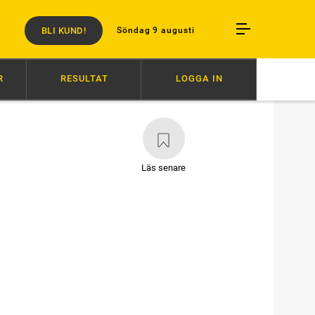
BLI KUND!
Söndag 9 augusti
R
RESULTAT
LOGGA IN
ARV RESTEN AV ÅRET
06:52
VÄRLDENS SNABBASTE VANN
06:3
Läs senare