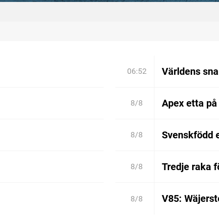
Världens sn
06:52
Apex etta på
8/8
Svenskfödd 
8/8
Tredje raka 
8/8
V85: Wäjerste
8/8