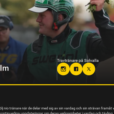
Travtränare på Bodentravet
on
stallsandraeriksson
lj nio tränare när de delar med sig av sin vardag och sin strävan framåt 
ontinuerliga uppdateringar om deras verksamheter i vardag och tävling.