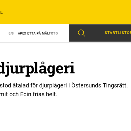
L
STARTLISTO
 ETTA PÅ MÅLFOTO
8/8
NY TRIUMF FÖR GINGRAS
07:00
HÖGERV
djurplågeri
tod åtalad för djurplågeri i Östersunds Tingsrätt.
t och Edin frias helt.