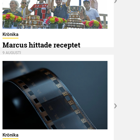
Hambl
Ape
Krönika
Marcus hittade receptet
8 AUGU
9 AUGUSTI
Kröni
När
Krönika