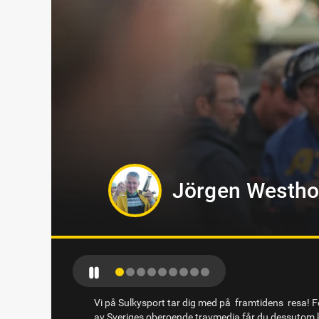
Sandra Erikss
Vi på Sulkysport tar dig med på framtidens resa! Fö
av Sveriges oberoende travmedia får du dessutom k