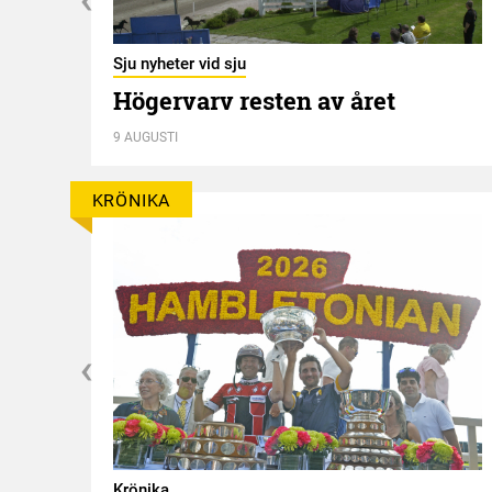
Sju nyheter vid sju
Högervarv resten av året
n
9 AUGUSTI
KRÖNIKA
g
Krönika