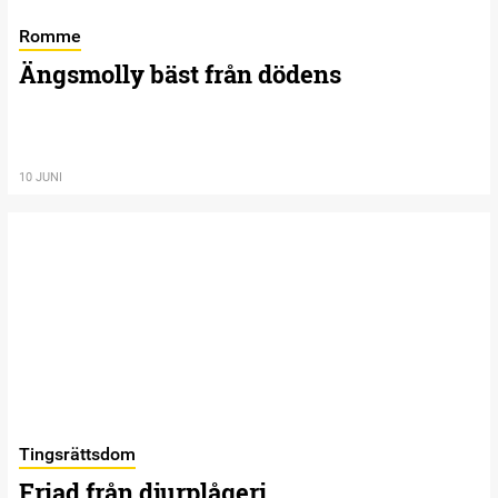
Romme
Ängsmolly bäst från dödens
10 JUNI
Tingsrättsdom
Friad från djurplågeri