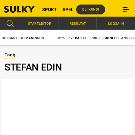
SPORT
SPEL
BLI KUND!
STARTLISTOR
RESULTAT
LOGGA IN
AST I UTMANINGEN
18:25
”VI BÄR ETT PROFESSIONELLT ANSVAR”
Tagg
STEFAN EDIN