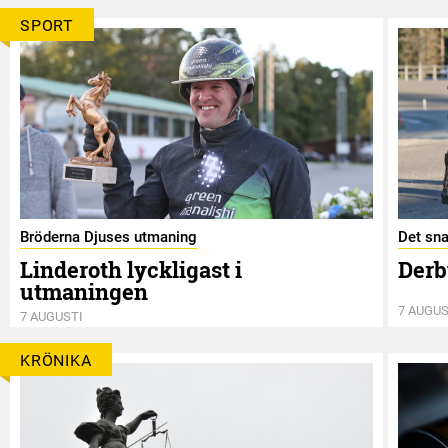
SPORT
Bröderna Djuses utmaning
Det sna
Linderoth lyckligast i
Derb
utmaningen
7 AUGUS
7 AUGUSTI
KRÖNIKA