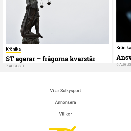
Krönik
Krönika
Ansv
ST agerar – frågorna kvarstår
6 AUGUS
7 AUGUSTI
Vi är Sulkysport
Annonsera
Villkor