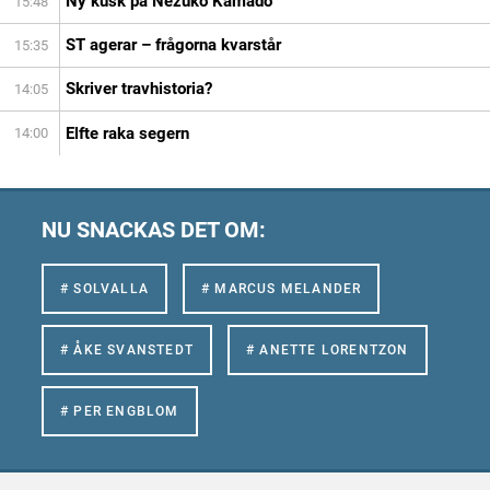
Ny kusk på Nezuko Kamado
15:48
ST agerar – frågorna kvarstår
15:35
Skriver travhistoria?
14:05
Elfte raka segern
14:00
NU SNACKAS DET OM:
# SOLVALLA
# MARCUS MELANDER
# ÅKE SVANSTEDT
# ANETTE LORENTZON
# PER ENGBLOM