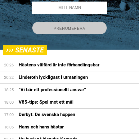
›››
SENASTE
Hästens välfärd är inte förhandlingsbar
20:26
Linderoth lyckligast i utmaningen
20:22
”Vi bär ett professionellt ansvar”
18:25
V85-tips: Spel mot ett mål
18:00
Derbyt: De svenska hoppen
17:00
Hans och hans hästar
16:05