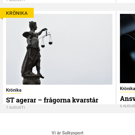
KRÖNIKA
Krönik
Krönika
Ansv
ST agerar – frågorna kvarstår
6 AUGUS
7 AUGUSTI
Vi är Sulkysport