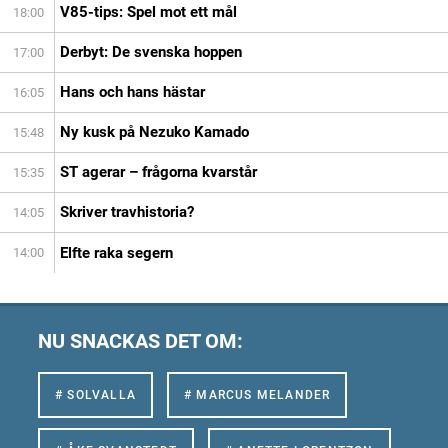
V85-tips: Spel mot ett mål
18:00
Derbyt: De svenska hoppen
17:00
Hans och hans hästar
16:05
Ny kusk på Nezuko Kamado
15:48
ST agerar – frågorna kvarstår
15:35
Skriver travhistoria?
14:05
Elfte raka segern
14:00
NU SNACKAS DET OM:
# SOLVALLA
# MARCUS MELANDER