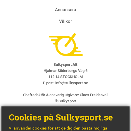
Annonsera
Villkor
Sulkysport AB
Hjalmar Söderbergs Väg 6
112 14 STOCKHOLM
E-post:
info@sulkysport.se
Chefredaktör & ansvarig utgivare:
Claes Freidenvall
© Sulkysport
Cookies på Sulkysport.se
Vi använder cookies för att ge dig den bästa möjliga