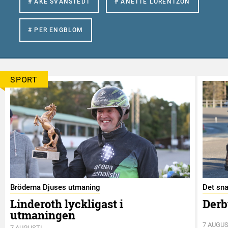
# ÅKE SVANSTEDT
# ANETTE LORENTZON
# PER ENGBLOM
SPORT
Bröderna Djuses utmaning
Det sna
Linderoth lyckligast i
Derb
utmaningen
7 AUGUS
7 AUGUSTI