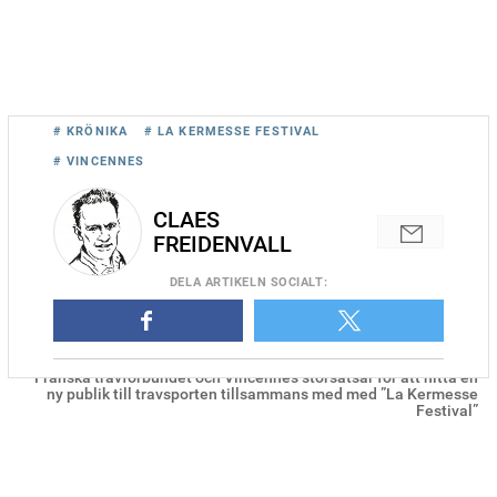
# KRÖNIKA
# LA KERMESSE FESTIVAL
# VINCENNES
CLAES
FREIDENVALL
DELA
ARTIKELN SOCIALT
:
Franska travförbundet och Vincennes storsatsar för att hitta en
ny publik till travsporten tillsammans med med ”La Kermesse
Festival”