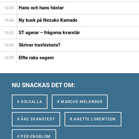
Hans och hans hästar
16:05
Ny kusk på Nezuko Kamado
15:48
ST agerar – frågorna kvarstår
15:35
Skriver travhistoria?
14:05
Elfte raka segern
14:00
NU SNACKAS DET OM:
# SOLVALLA
# MARCUS MELANDER
# ÅKE SVANSTEDT
# ANETTE LORENTZON
# PER ENGBLOM