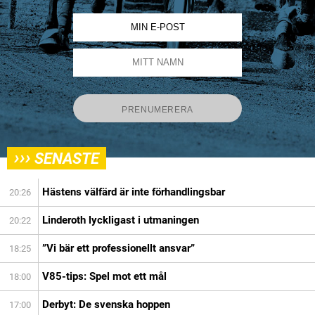
›››
SENASTE
Hästens välfärd är inte förhandlingsbar
20:26
Linderoth lyckligast i utmaningen
20:22
”Vi bär ett professionellt ansvar”
18:25
V85-tips: Spel mot ett mål
18:00
Derbyt: De svenska hoppen
17:00