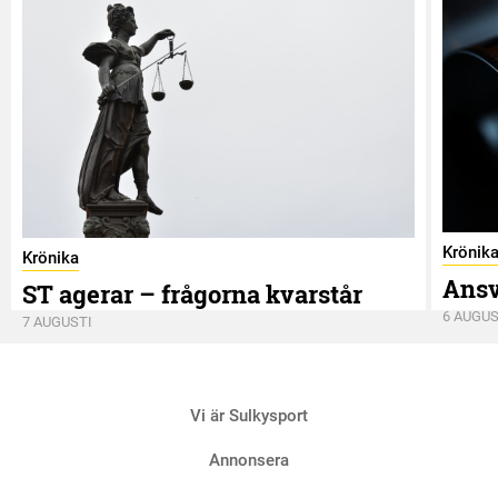
Krönik
Krönika
Ansv
ST agerar – frågorna kvarstår
6 AUGUS
7 AUGUSTI
Vi är Sulkysport
Annonsera