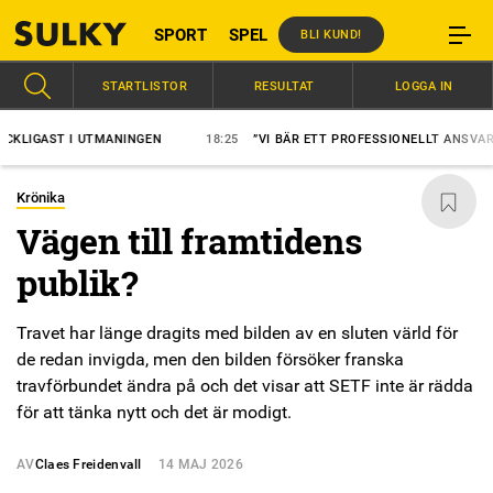
SPORT
SPEL
BLI KUND!
STARTLISTOR
RESULTAT
LOGGA IN
AST I UTMANINGEN
18:25
”VI BÄR ETT PROFESSIONELLT ANSVAR”
Krönika
Vägen till framtidens
publik?
Travet har länge dragits med bilden av en sluten värld för
de redan invigda, men den bilden försöker franska
travförbundet ändra på och det visar att SETF inte är rädda
för att tänka nytt och det är modigt.
AV
Claes Freidenvall
14 MAJ 2026