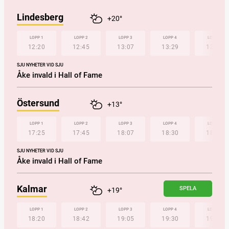
Lindesberg
+20°
LOPP 1
LOPP 2
LOPP 3
LOPP 4
LOPP 5
12:20
12:45
13:07
13:29
13:50
SJU NYHETER VID SJU
Åke invald i Hall of Fame
Östersund
+13°
LOPP 1
LOPP 2
LOPP 3
LOPP 4
LOPP 5
17:25
17:45
18:07
18:30
18:53
SJU NYHETER VID SJU
Åke invald i Hall of Fame
Kalmar
SPELA
+19°
LOPP 1
LOPP 2
LOPP 3
LOPP 4
LOPP 5
18:20
18:42
19:05
19:30
19:52