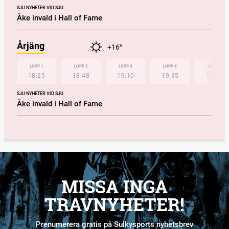
SJU NYHETER VID SJU
Åke invald i Hall of Fame
Årjäng
+16°
LOPP 1
LOPP 2
LOPP 3
LOPP 4
LOPP 5
18:25
18:48
19:10
19:35
19:57
SJU NYHETER VID SJU
Åke invald i Hall of Fame
MISSA INGA
TRAVNYHETER!
Prenumerera gratis på Sulkysports nyhetsbrev