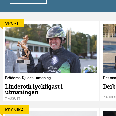
SPORT
Bröderna Djuses utmaning
Det sna
Linderoth lyckligast i
Derb
utmaningen
7 AUGUS
7 AUGUSTI
KRÖNIKA