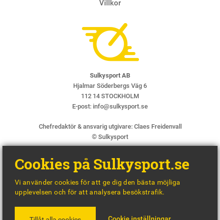
Villkor
Sulkysport AB
Hjalmar Söderbergs Väg 6
112 14 STOCKHOLM
E-post:
info@sulkysport.se
Chefredaktör & ansvarig utgivare:
Claes Freidenvall
© Sulkysport
Cookies på Sulkysport.se
Vi använder cookies för att ge dig den bästa möjliga
upplevelsen och för att analysera besökstrafik.
MADE WITH
BY
WONDERFOUR
Cookie inställningar
Tillåt alla cookies