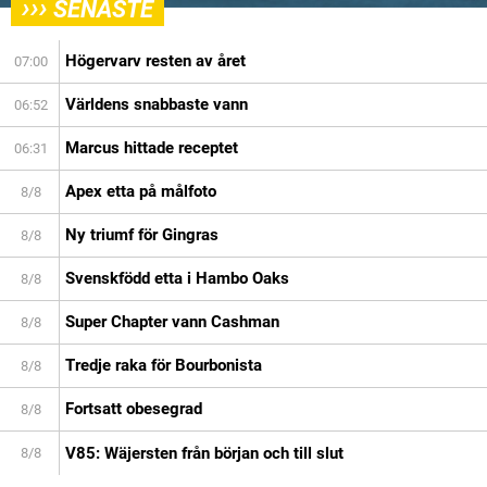
›››
SENASTE
Högervarv resten av året
07:00
Världens snabbaste vann
06:52
Marcus hittade receptet
06:31
Apex etta på målfoto
8/8
Ny triumf för Gingras
8/8
Svenskfödd etta i Hambo Oaks
8/8
Super Chapter vann Cashman
8/8
Tredje raka för Bourbonista
8/8
Fortsatt obesegrad
8/8
V85: Wäjersten från början och till slut
8/8