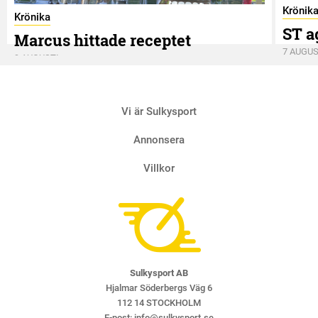
Krönik
Krönika
ST a
Marcus hittade receptet
7 AUGUS
9 AUGUSTI
Vi är Sulkysport
Annonsera
Villkor
Sulkysport AB
Hjalmar Söderbergs Väg 6
112 14 STOCKHOLM
E-post:
info@sulkysport.se