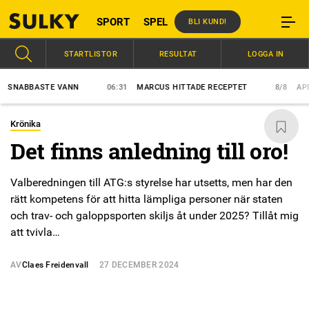
SPORT
SPEL
BLI KUND!
STARTLISTOR
RESULTAT
LOGGA IN
BBASTE VANN
06:31
MARCUS HITTADE RECEPTET
8/8
APEX ET
Krönika
Det finns anledning till oro!
Valberedningen till ATG:s styrelse har utsetts, men har den
rätt kompetens för att hitta lämpliga personer när staten
och trav- och galoppsporten skiljs åt under 2025? Tillåt mig
att tvivla…
AV
Claes Freidenvall
27 DECEMBER 2024