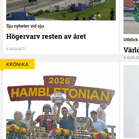
Sju nyheter vid sju
Högervarv resten av året
Utblic
Värl
9 AUGUSTI
9 AUGUS
KRÖNIKA