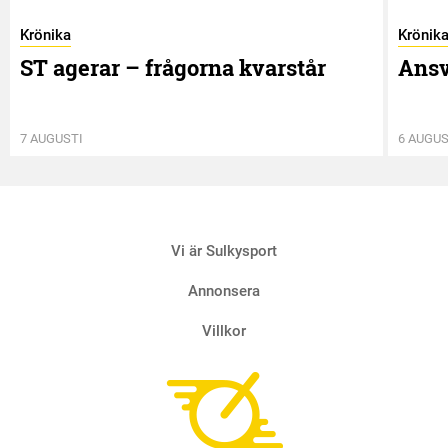
Krönika
Krönik
ST agerar – frågorna kvarstår
Ansv
7 AUGUSTI
6 AUGUS
Vi är Sulkysport
Annonsera
Villkor