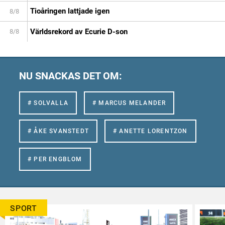
Tioåringen lattjade igen
8/8
Världsrekord av Ecurie D-son
8/8
NU SNACKAS DET OM:
# SOLVALLA
# MARCUS MELANDER
# ÅKE SVANSTEDT
# ANETTE LORENTZON
# PER ENGBLOM
SPORT