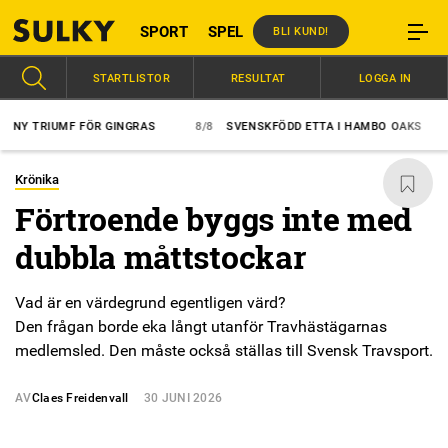
SPORT
SPEL
BLI KUND!
STARTLISTOR
RESULTAT
LOGGA IN
Y TRIUMF FÖR GINGRAS
8/8
SVENSKFÖDD ETTA I HAMBO OAKS
8
Krönika
Förtroende byggs inte med
dubbla måttstockar
Vad är en värdegrund egentligen värd?
Den frågan borde eka långt utanför Travhästägarnas
medlemsled. Den måste också ställas till Svensk Travsport.
AV
Claes Freidenvall
30 JUNI 2026