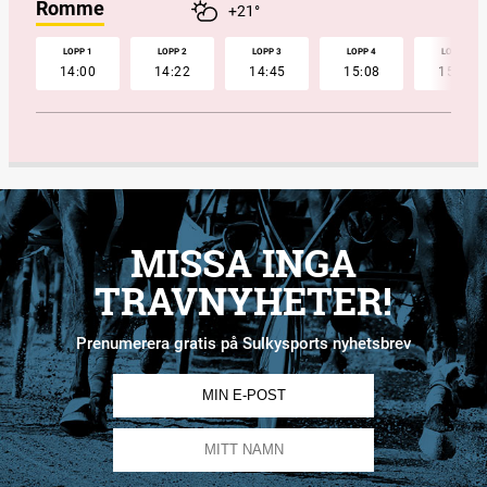
Romme
+21°
LOPP 1
LOPP 2
LOPP 3
LOPP 4
LOPP 5
14:00
14:22
14:45
15:08
15:32
MISSA INGA
TRAVNYHETER!
Prenumerera gratis på Sulkysports nyhetsbrev