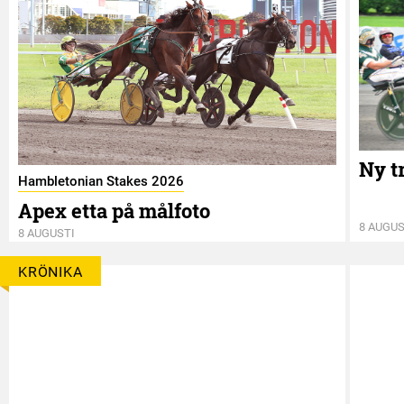
Ny t
Hambletonian Stakes 2026
Apex etta på målfoto
8 AUGUS
8 AUGUSTI
KRÖNIKA