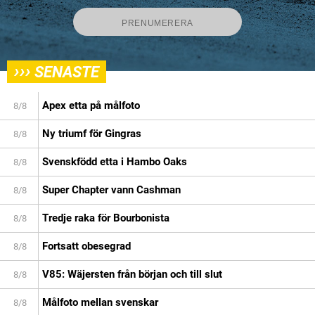
›››
SENASTE
Apex etta på målfoto
8/8
Ny triumf för Gingras
8/8
Svenskfödd etta i Hambo Oaks
8/8
Super Chapter vann Cashman
8/8
Tredje raka för Bourbonista
8/8
Fortsatt obesegrad
8/8
V85: Wäjersten från början och till slut
8/8
Målfoto mellan svenskar
8/8