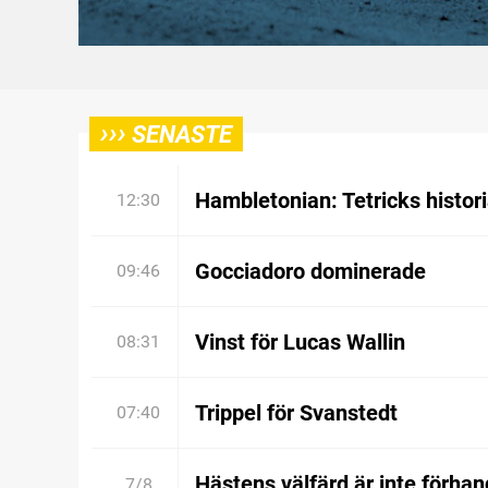
›››
SENASTE
Hambletonian: Tetricks histor
12:30
Gocciadoro dominerade
09:46
Vinst för Lucas Wallin
08:31
Trippel för Svanstedt
07:40
Hästens välfärd är inte förhan
7/8