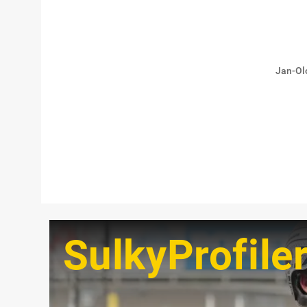
Jan-Olo
SulkyProfile