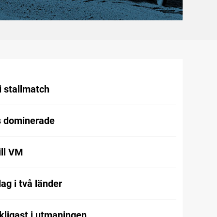
i stallmatch
 dominerade
ill VM
ag i två länder
kligast i utmaningen