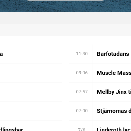
ia
Barfotadans 
11:30
Muscle Mass
09:06
Mellby Jinx t
07:57
Stjärnornas d
07:00
dlingsbar
Linderoth lyc
7/8