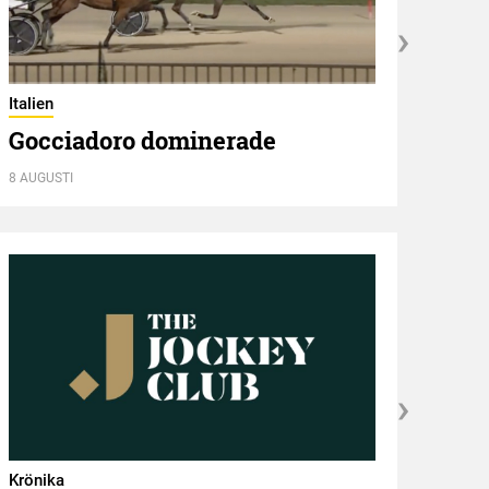
Italien
Utbli
Gocciadoro dominerade
Mus
8 AUGUSTI
8 AUGU
Krönika