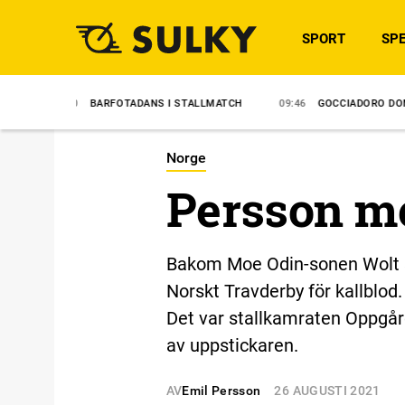
SPORT
SPE
BARFOTADANS I STALLMATCH
09:46
GOCCIADORO DOMINERADE
Norge
Persson m
Bakom Moe Odin-sonen Wolt skr
Norskt Travderby för kallblod.
Det var stallkamraten Oppgår
av uppstickaren.
AV
Emil Persson
26 AUGUSTI 2021