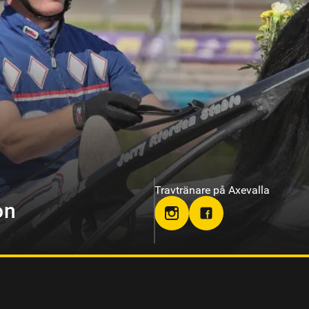
Travtränare på Sundbyholmstrav
berg