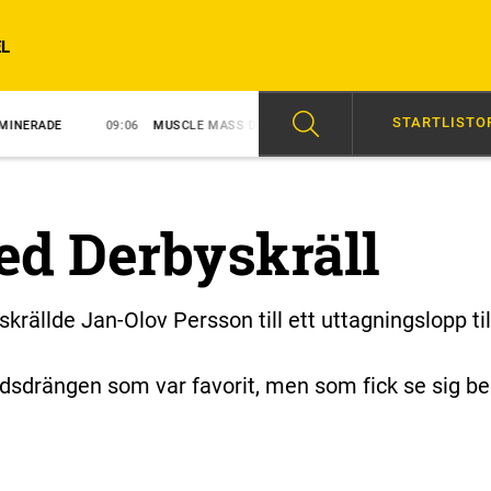
L
STARTLISTO
09:06
MUSCLE MASS DOMINERADE
08:31
VINST FÖR LUCAS WALLIN
ed Derbyskräll
ällde Jan-Olov Persson till ett uttagningslopp til
dsdrängen som var favorit, men som fick se sig b