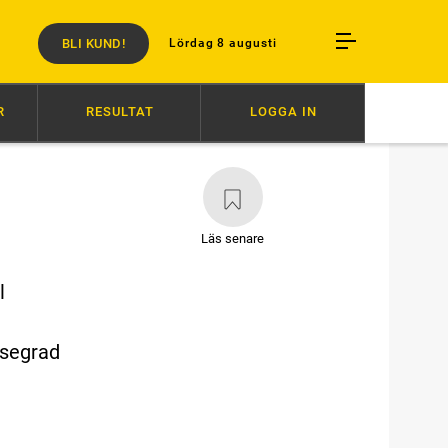
BLI KUND!
Lördag 8 augusti
R
RESULTAT
LOGGA IN
12:30
HAMBLETONIAN: TETRICKS HISTORIA
11:30
BARFOTADAN
Läs senare
l
esegrad