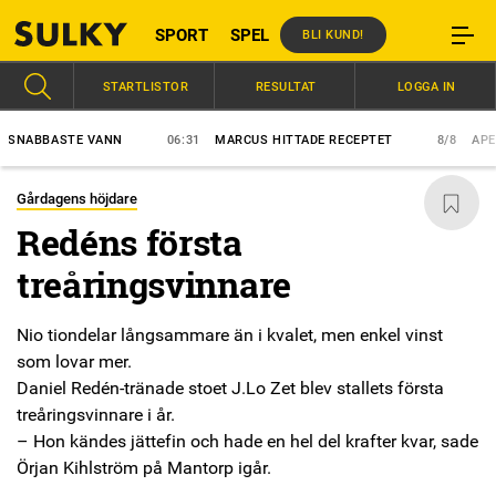
SPORT
SPEL
BLI KUND!
STARTLISTOR
RESULTAT
LOGGA IN
BBASTE VANN
06:31
MARCUS HITTADE RECEPTET
8/8
APEX ETT
Gårdagens höjdare
Redéns första
treåringsvinnare
Nio tiondelar långsammare än i kvalet, men enkel vinst
som lovar mer.
Daniel Redén-tränade stoet J.Lo Zet blev stallets första
treåringsvinnare i år.
– Hon kändes jättefin och hade en hel del krafter kvar, sade
Örjan Kihlström på Mantorp igår.