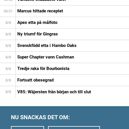
Marcus hittade receptet
06:31
Apex etta på målfoto
8/8
Ny triumf för Gingras
8/8
Svenskfödd etta i Hambo Oaks
8/8
Super Chapter vann Cashman
8/8
Tredje raka för Bourbonista
8/8
Fortsatt obesegrad
8/8
V85: Wäjersten från början och till slut
8/8
NU SNACKAS DET OM: