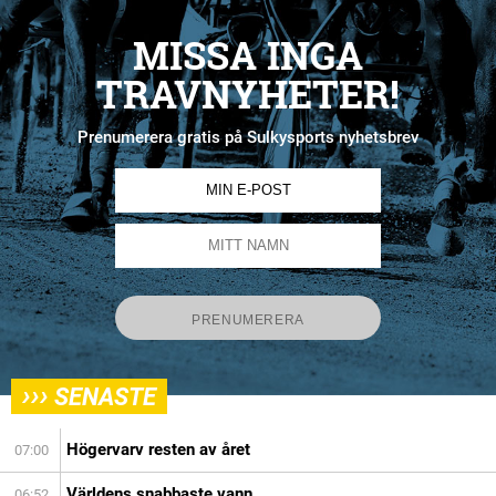
MISSA INGA
TRAVNYHETER!
Prenumerera gratis på Sulkysports nyhetsbrev
›››
SENASTE
Högervarv resten av året
07:00
Världens snabbaste vann
06:52