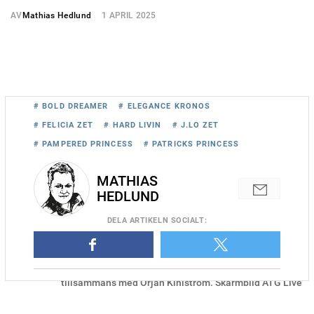
AV
Mathias Hedlund
1 APRIL 2025
# BOLD DREAMER
# ELEGANCE KRONOS
# FELICIA ZET
# HARD LIVIN
# J.LO ZET
# PAMPERED PRINCESS
# PATRICKS PRINCESS
MATHIAS
HEDLUND
DELA
ARTIKELN SOCIALT
:
J.Lo Zet blev Daniel Redéns första treåringsvinnare när hon vann
tillsammans med Örjan Kihlström. Skärmbild ATG Live