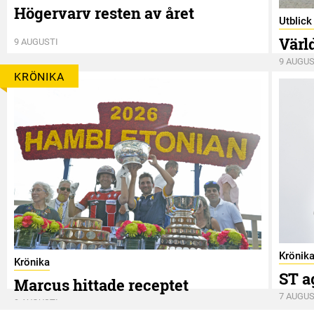
Högervarv resten av året
Utblic
Värl
9 AUGUSTI
9 AUGUS
KRÖNIKA
Krönik
Krönika
ST a
Marcus hittade receptet
7 AUGUS
9 AUGUSTI