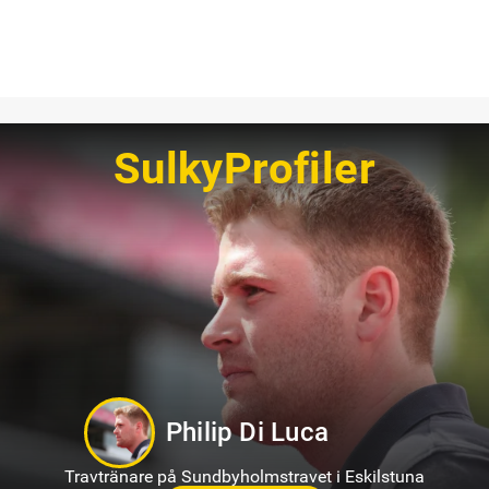
SulkyProfiler
Tamara Skutnabb
Travtränare på Bergsåker