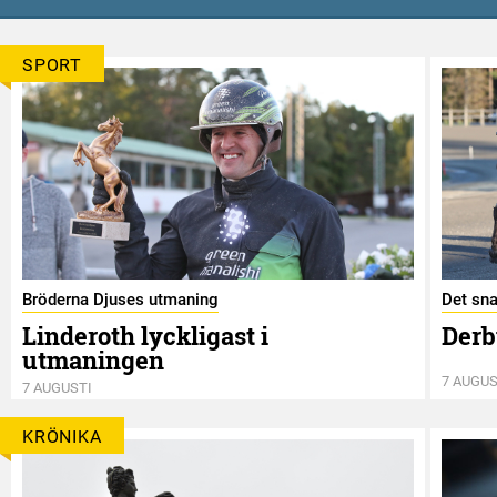
SPORT
Bröderna Djuses utmaning
Det sna
Linderoth lyckligast i
Derb
utmaningen
7 AUGUS
7 AUGUSTI
KRÖNIKA