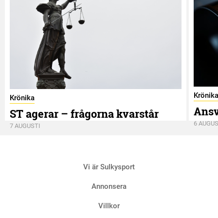
Krönik
Krönika
Ansv
ST agerar – frågorna kvarstår
6 AUGUS
7 AUGUSTI
Vi är Sulkysport
Annonsera
Villkor