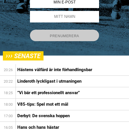
›››
SENASTE
Hästens välfärd är inte förhandlingsbar
20:26
Linderoth lyckligast i utmaningen
20:22
”Vi bär ett professionellt ansvar”
18:25
V85-tips: Spel mot ett mål
18:00
Derbyt: De svenska hoppen
17:00
Hans och hans hästar
16:05