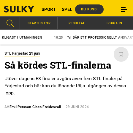
SPORT
SPEL
BLI KUND!
STARTLISTOR
RESULTAT
LOGGA IN
AST I UTMANINGEN
18:25
”VI BÄR ETT PROFESSIONELLT ANSVAR”
STL Färjestad 29 juni
Så kördes STL-finalerna
Utöver dagens E3-finaler avgörs även fem STL-finaler på
Färjestad och här kan du löpande följa utgången av dessa
lopp.
AV
Emil Persson Claes Freidenvall
29 JUNI 2024