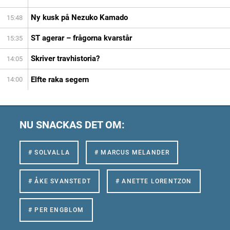
Ny kusk på Nezuko Kamado
15:48
ST agerar – frågorna kvarstår
15:35
Skriver travhistoria?
14:05
Elfte raka segern
14:00
NU SNACKAS DET OM:
# SOLVALLA
# MARCUS MELANDER
# ÅKE SVANSTEDT
# ANETTE LORENTZON
# PER ENGBLOM