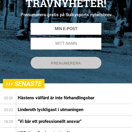
TRAVNYHETER!
Prenumerera gratis på Sulkysports nyhetsbrev
›››
SENASTE
Hästens välfärd är inte förhandlingsbar
20:26
Linderoth lyckligast i utmaningen
20:22
”Vi bär ett professionellt ansvar”
18:25