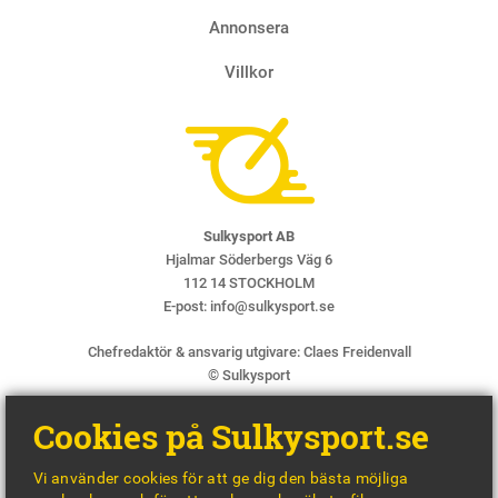
Annonsera
Villkor
Sulkysport AB
Hjalmar Söderbergs Väg 6
112 14 STOCKHOLM
E-post:
info@sulkysport.se
Chefredaktör & ansvarig utgivare:
Claes Freidenvall
© Sulkysport
Cookies på Sulkysport.se
Vi använder cookies för att ge dig den bästa möjliga