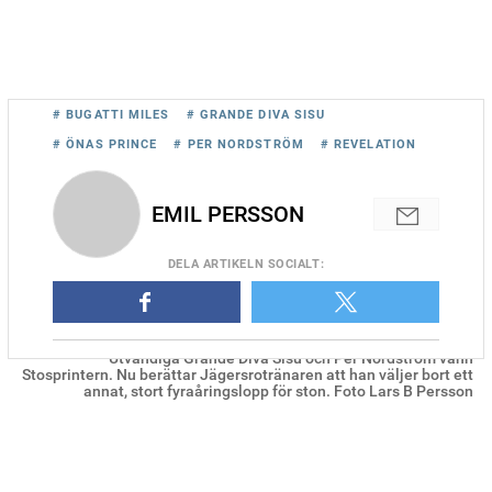
# BUGATTI MILES
# GRANDE DIVA SISU
# ÖNAS PRINCE
# PER NORDSTRÖM
# REVELATION
EMIL PERSSON
DELA
ARTIKELN SOCIALT
:
Utvändiga Grande Diva Sisu och Per Nordström vann
Stosprintern. Nu berättar Jägersrotränaren att han väljer bort ett
annat, stort fyraåringslopp för ston. Foto Lars B Persson