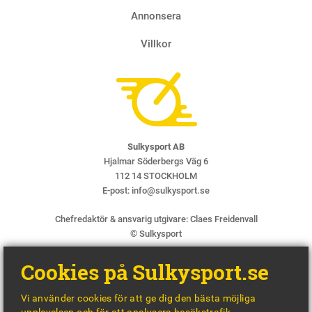
Annonsera
Villkor
Sulkysport AB
Hjalmar Söderbergs Väg 6
112 14 STOCKHOLM
E-post:
info@sulkysport.se
Chefredaktör & ansvarig utgivare:
Claes Freidenvall
© Sulkysport
Cookies på Sulkysport.se
Vi använder cookies för att ge dig den bästa möjliga