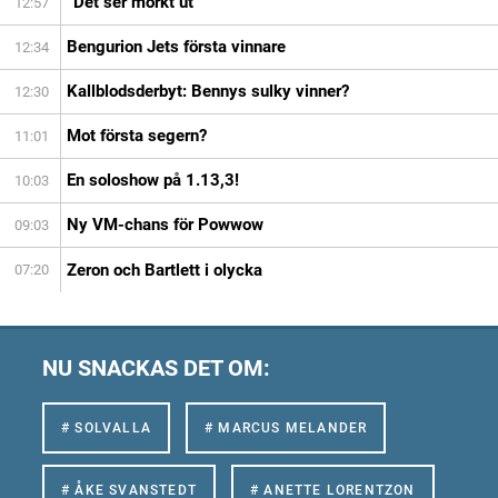
”Det ser mörkt ut”
12:57
Bengurion Jets första vinnare
12:34
Kallblodsderbyt: Bennys sulky vinner?
12:30
Mot första segern?
11:01
En soloshow på 1.13,3!
10:03
Ny VM-chans för Powwow
09:03
Zeron och Bartlett i olycka
07:20
NU SNACKAS DET OM:
# SOLVALLA
# MARCUS MELANDER
# ÅKE SVANSTEDT
# ANETTE LORENTZON