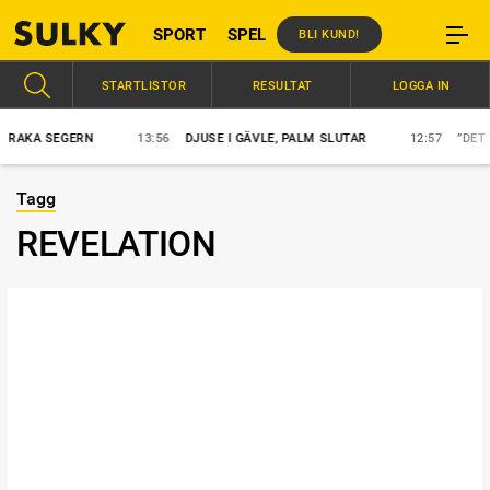
SPORT
SPEL
BLI KUND!
STARTLISTOR
RESULTAT
LOGGA IN
KA SEGERN
13:56
DJUSE I GÄVLE, PALM SLUTAR
12:57
”DET SER 
Tagg
REVELATION