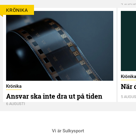
7 AUGUS
KRÖNIKA
Krönik
När 
Krönika
Ansvar ska inte dra ut på tiden
5 AUGUS
6 AUGUSTI
Vi är Sulkysport