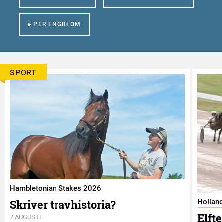
# PER ENGBLOM
SPORT
Hambletonian Stakes 2026
Skriver travhistoria?
Hollan
Elft
7 AUGUSTI