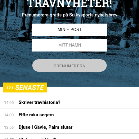
TRAVNYHETER!
Prenumerera gratis på Sulkysports nyhetsbrev
›››
SENASTE
Skriver travhistoria?
14:05
Elfte raka segern
14:00
Djuse i Gävle, Palm slutar
13:56