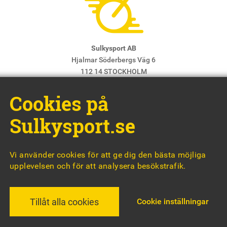
Sulkysport AB
Hjalmar Söderbergs Väg 6
112 14 STOCKHOLM
E-post:
info@sulkysport.se
Cookies på
Chefredaktör & ansvarig utgivare:
Claes Freidenvall
© Sulkysport
Sulkysport.se
Vi använder cookies för att ge dig den bästa möjliga
upplevelsen och för att analysera besökstrafik.
MADE WITH
BY
WONDERFOUR
Cookie inställningar
Tillåt alla cookies