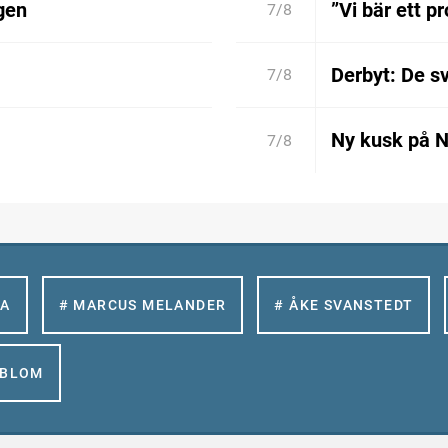
gen
”Vi bär ett p
7/8
Derbyt: De 
7/8
Ny kusk på 
7/8
LA
# MARCUS MELANDER
# ÅKE SVANSTEDT
GBLOM