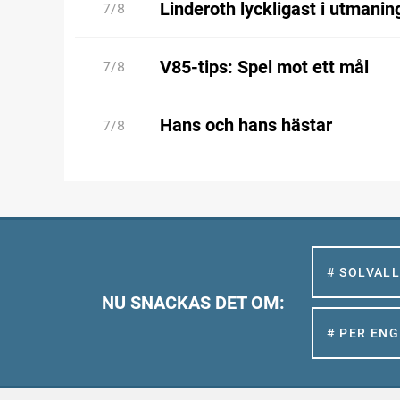
Linderoth lyckligast i utmanin
7/8
V85-tips: Spel mot ett mål
7/8
Hans och hans hästar
7/8
# SOLVAL
NU SNACKAS DET OM:
# PER EN