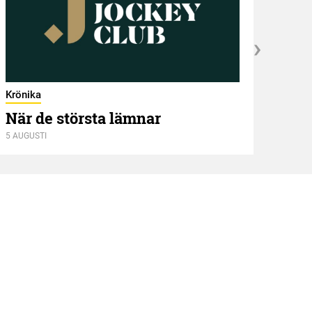
Krönika
När de största lämnar
5 AUGUSTI
Kröni
Två
4 AUGU