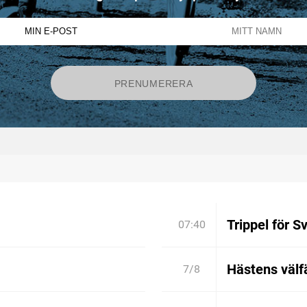
Trippel för S
07:40
Hästens välfä
7/8