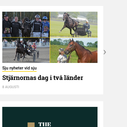
Sju nyheter vid sju
Bröde
Stjärnornas dag i två länder
Lin
utm
8 AUGUSTI
7 AUGU