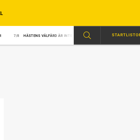
L
STARTLISTO
/8
HÄSTENS VÄLFÄRD ÄR INTE FÖRHANDLINGSBAR
7/8
LINDEROTH LY