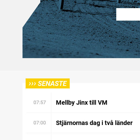
›››
SENASTE
Mellby Jinx till VM
07:57
Stjärnornas dag i två länder
07:00