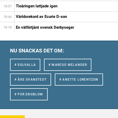
Tioåringen lattjade igen
18:57
Världsrekord av Ecurie D-son
18:44
En välförtjänt svensk Derbyseger
18:18
NU SNACKAS DET OM:
# SOLVALLA
# MARCUS MELANDER
# ÅKE SVANSTEDT
# ANETTE LORENTZON
# PER ENGBLOM