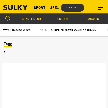
SPORT
SPEL
BLI KUND!
STARTLISTOR
RESULTAT
LOGGA IN
TA I HAMBO OAKS
21:24
SUPER CHAPTER VANN CASHMAN
20:5
Tagg
’