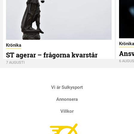
Krönik
Krönika
Ansv
ST agerar – frågorna kvarstår
6 AUGUS
7 AUGUSTI
Vi är Sulkysport
Annonsera
Villkor