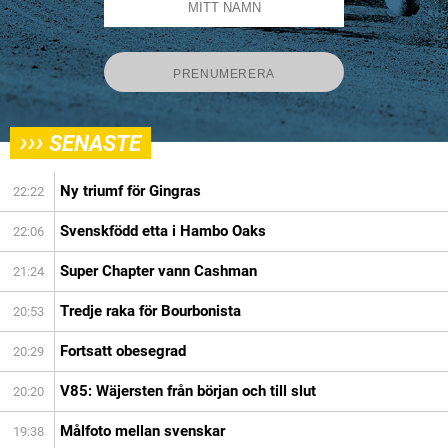
›››
SENASTE
Ny triumf för Gingras
22:22
Svenskfödd etta i Hambo Oaks
22:06
Super Chapter vann Cashman
21:24
Tredje raka för Bourbonista
20:53
Fortsatt obesegrad
20:29
V85: Wäjersten från början och till slut
20:20
Målfoto mellan svenskar
19:38