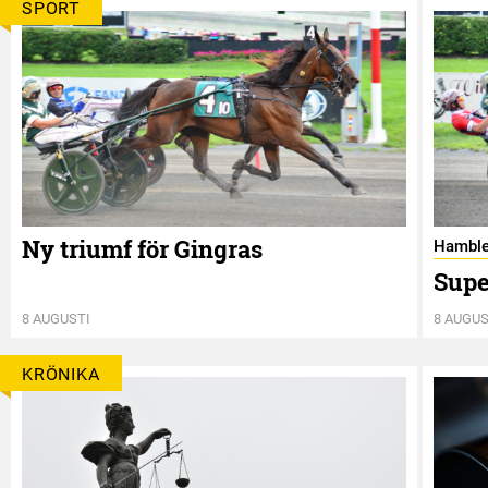
SPORT
Ny triumf för Gingras
Hamble
Supe
8 AUGUSTI
8 AUGUS
KRÖNIKA