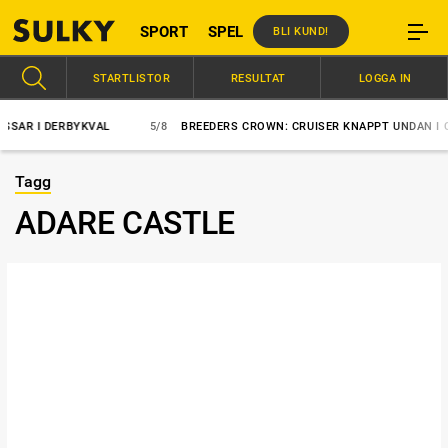
SPORT
SPEL
BLI KUND!
STARTLISTOR
RESULTAT
LOGGA IN
I DERBYKVAL
5/8
BREEDERS CROWN: CRUISER KNAPPT UNDAN I COME
Tagg
ADARE CASTLE