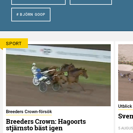
# BJÖRN GOOP
SPORT
Utblick
Breeders Crown-försök
Sven
Breeders Crown: Hagoorts
stjärnsto bäst igen
5 AUGUS