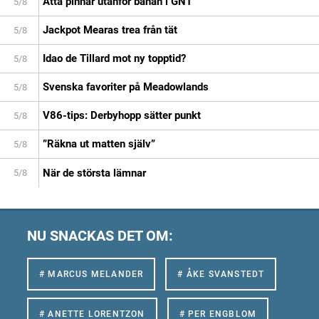
Åtta pinnar utanför banan i GNT
5/8
Jackpot Mearas trea från tät
5/8
Idao de Tillard mot ny topptid?
5/8
Svenska favoriter på Meadowlands
5/8
V86-tips: Derbyhopp sätter punkt
5/8
”Räkna ut matten själv”
5/8
När de största lämnar
5/8
NU SNACKAS DET OM:
# MARCUS MELANDER
# ÅKE SVANSTEDT
# ANETTE LORENTZON
# PER ENGBLOM