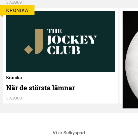
5 AUGUSTI
KRÖNIKA
Krönika
När de största lämnar
5 AUGUSTI
Krönik
Vi är Sulkysport
Två 