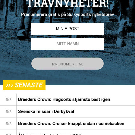
TRAVNYHETER!
Prenumerera gratis på Sulkysports nyhetsbrev
›››
SENASTE
Breeders Crown: Hagoorts stjärnsto bäst igen
5/8
Svenska missar i Derbykval
5/8
Breeders Crown: Cruiser knappt undan i comebacken
5/8