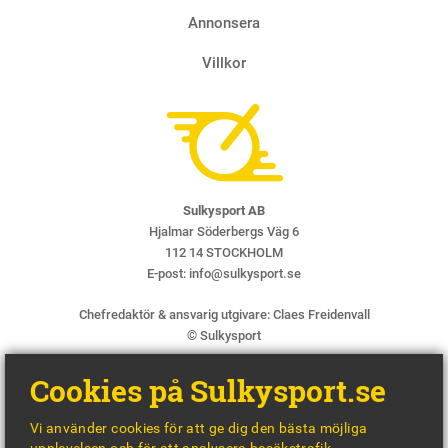
4 AUGUS
Annonsera
Villkor
Sulkysport AB
Hjalmar Söderbergs Väg 6
112 14 STOCKHOLM
E-post:
info@sulkysport.se
Chefredaktör & ansvarig utgivare:
Claes Freidenvall
© Sulkysport
Cookies på Sulkysport.se
Vi använder cookies för att ge dig den bästa möjliga