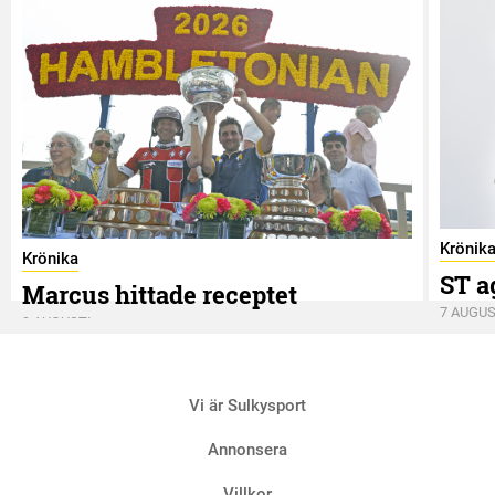
Krönik
Krönika
ST a
Marcus hittade receptet
7 AUGUS
9 AUGUSTI
Vi är Sulkysport
Annonsera
Villkor