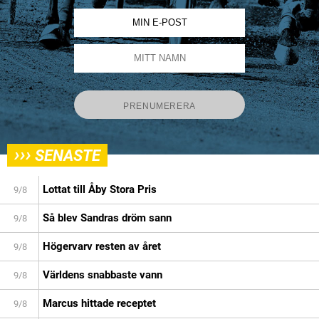
›››
SENASTE
Lottat till Åby Stora Pris
9/8
Så blev Sandras dröm sann
9/8
Högervarv resten av året
9/8
Världens snabbaste vann
9/8
Marcus hittade receptet
9/8