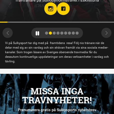
Travtränare på Sundbyholmstravet i Eskilstuna
Vi på Sulkysport tar dig med på framtidens resa! Följ nio tränare när de
delar med sig av sin vardag och sin strävan framåt via sina sociala medier-
kanaler. Som trogen läsare av Sveriges oberoende travmedia får du
dessutom kontinuerliga uppdateringar om deras verksamheter i vardag och
tävling.
MISSA INGA
TRAVNYHETER!
Prenumerera gratis på Sulkysports nyhetsbrev