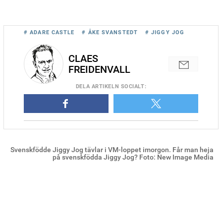
# ADARE CASTLE
# ÅKE SVANSTEDT
# JIGGY JOG
CLAES
FREIDENVALL
DELA
ARTIKELN SOCIALT
:
Svenskfödde Jiggy Jog tävlar i VM-loppet imorgon. Får man heja
på svenskfödda Jiggy Jog? Foto: New Image Media