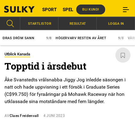
SPORT
SPEL
BLI KUND!
STARTLISTOR
RESULTAT
LOGGA IN
AS DRÖM SANN
9/8
HÖGERVARV RESTEN AV ÅRET
9/8
VÄRLDEN
Utblick Kanada
Topptid i årsdebut
Åke Svanstedts vrålsnabba Jiggy Jog inledde säsongen i
natt och hade uppvisning i ett försök i Graduate Series
(C$99.750) för fyraåringar på Mohawk Raceway när hon
utklassade sina motståndare med fem längder.
AV
Claes Freidenvall
4 JUNI 2023