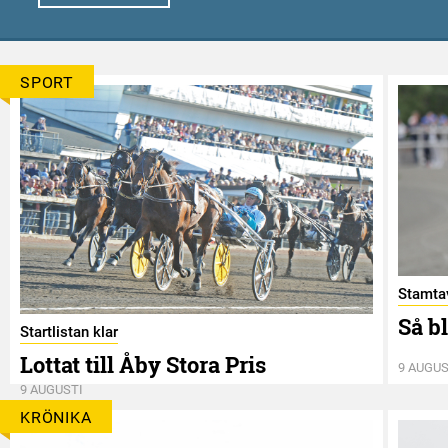
SPORT
Stamtav
Så b
Startlistan klar
Lottat till Åby Stora Pris
9 AUGUS
9 AUGUSTI
KRÖNIKA