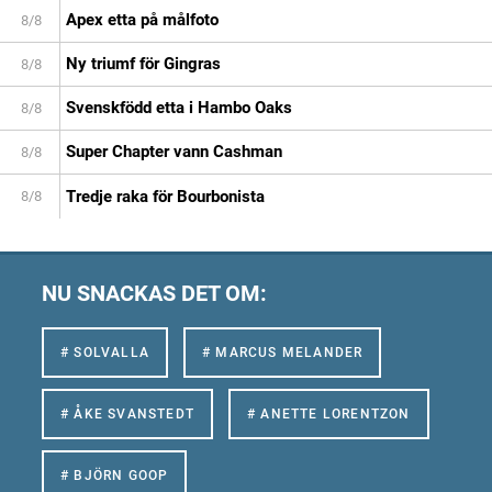
Apex etta på målfoto
8/8
Ny triumf för Gingras
8/8
Svenskfödd etta i Hambo Oaks
8/8
Super Chapter vann Cashman
8/8
Tredje raka för Bourbonista
8/8
NU SNACKAS DET OM:
# SOLVALLA
# MARCUS MELANDER
# ÅKE SVANSTEDT
# ANETTE LORENTZON
# BJÖRN GOOP