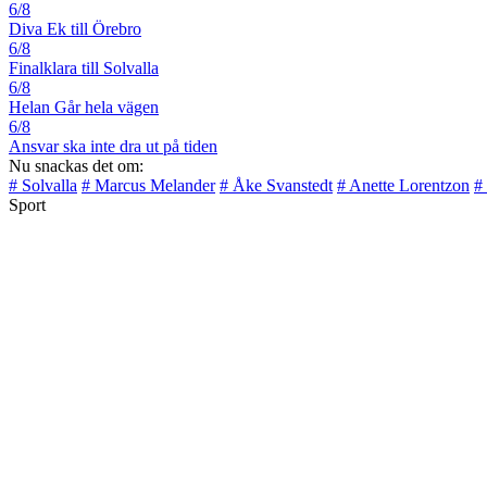
6/8
Diva Ek till Örebro
6/8
Finalklara till Solvalla
6/8
Helan Går hela vägen
6/8
Ansvar ska inte dra ut på tiden
Nu snackas det om:
# Solvalla
# Marcus Melander
# Åke Svanstedt
# Anette Lorentzon
#
Sport