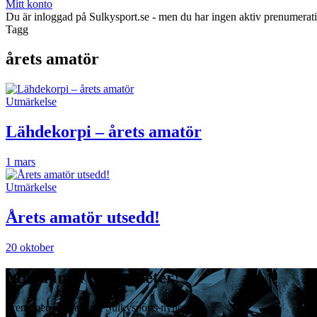
Mitt konto
Du är inloggad på Sulkysport.se - men du har ingen aktiv prenumerat
Tagg
årets amatör
Utmärkelse
Lähdekorpi – årets amatör
1 mars
Utmärkelse
Årets amatör utsedd!
20 oktober
Missa inga travnyheter!
Prenumerera gratis på Sulkysports nyhetsbrev