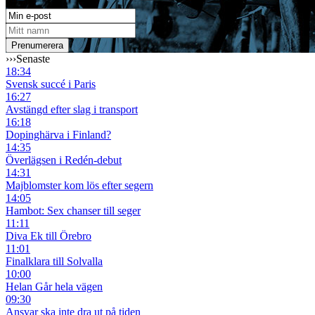
›››
Senaste
18:34
Svensk succé i Paris
16:27
Avstängd efter slag i transport
16:18
Dopinghärva i Finland?
14:35
Överlägsen i Redén-debut
14:31
Majblomster kom lös efter segern
14:05
Hambot: Sex chanser till seger
11:11
Diva Ek till Örebro
11:01
Finalklara till Solvalla
10:00
Helan Går hela vägen
09:30
Ansvar ska inte dra ut på tiden