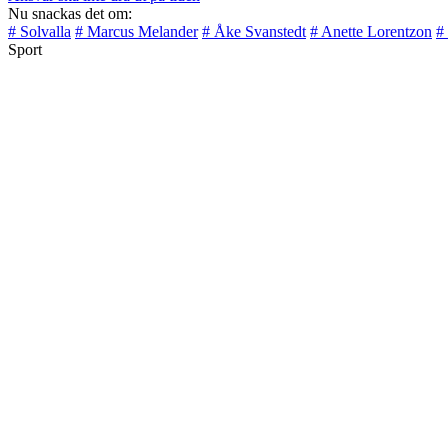
Nu snackas det om:
# Solvalla
# Marcus Melander
# Åke Svanstedt
# Anette Lorentzon
#
Sport