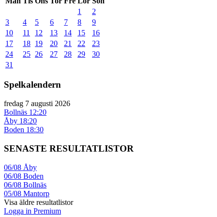
Mån
Tis
Ons
Tor
Fre
Lör
Sön
1
2
3
4
5
6
7
8
9
10
11
12
13
14
15
16
17
18
19
20
21
22
23
24
25
26
27
28
29
30
31
Spelkalendern
fredag 7 augusti 2026
Bollnäs
12:20
Åby
18:20
Boden
18:30
SENASTE RESULTATLISTOR
06/08
Åby
06/08
Boden
06/08
Bollnäs
05/08
Mantorp
Visa äldre resultatlistor
Logga in Premium