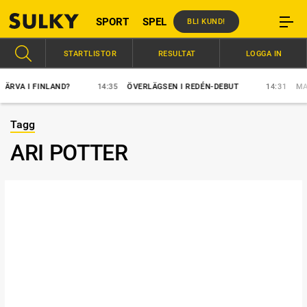
SPORT
SPEL
BLI KUND!
STARTLISTOR
RESULTAT
LOGGA IN
VA I FINLAND?
14:35
ÖVERLÄGSEN I REDÉN-DEBUT
14:31
MAJB
Tagg
ARI POTTER