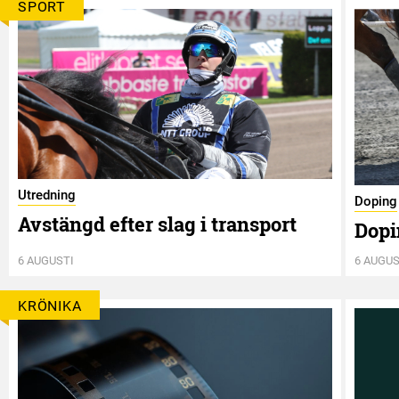
SPORT
Utredning
Doping
Avstängd efter slag i transport
Dopi
6 AUGUSTI
6 AUGUS
KRÖNIKA