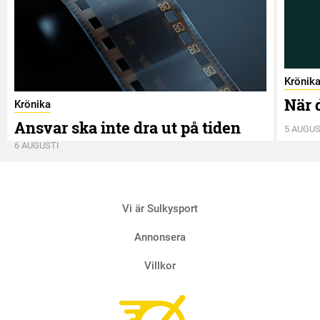
Krönik
När 
Krönika
Ansvar ska inte dra ut på tiden
5 AUGUS
6 AUGUSTI
Vi är Sulkysport
Annonsera
Villkor