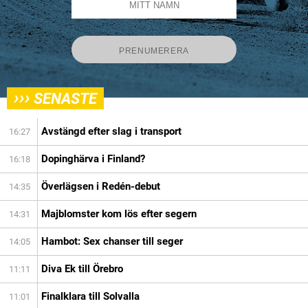
›››
SENASTE
Avstängd efter slag i transport
16:27
Dopinghärva i Finland?
16:18
Överlägsen i Redén-debut
14:35
Majblomster kom lös efter segern
14:31
Hambot: Sex chanser till seger
14:05
Diva Ek till Örebro
11:11
Finalklara till Solvalla
11:01