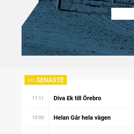
›››
SENASTE
Diva Ek till Örebro
11:11
Helan Går hela vägen
10:00