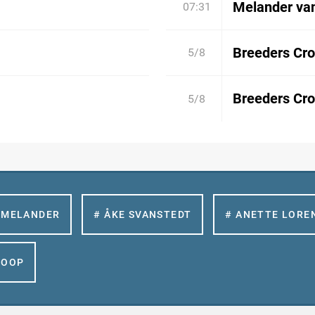
Melander va
07:31
Breeders Cro
5/8
Breeders Cro
5/8
 MELANDER
# ÅKE SVANSTEDT
# ANETTE LORE
GOOP