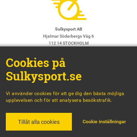
Sulkysport AB
Hjalmar Söderbergs Väg 6
112 14 STOCKHOLM
E-post:
info@sulkysport.se
Cookies på
Chefredaktör & ansvarig utgivare:
Claes Freidenvall
© Sulkysport
Sulkysport.se
Vi använder cookies för att ge dig den bästa möjliga
upplevelsen och för att analysera besökstrafik.
MADE WITH
BY
WONDERFOUR
Cookie inställningar
Tillåt alla cookies