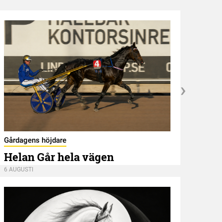
Kröni
Gårdagens höjdare
Ans
Helan Går hela vägen
6 AUGU
6 AUGUSTI