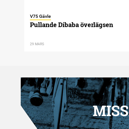
V75 Gävle
Pullande Dibaba överlägsen
29 MARS
MISS