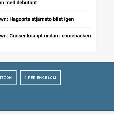
nn med debutant
wn: Hagoorts stjärnsto bäst igen
wn: Cruiser knappt undan i comebacken
NTZON
# PER ENGBLOM