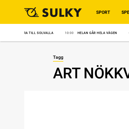
SPORT
SPE
KLARA TILL SOLVALLA
10:00
HELAN GÅR HELA VÄGEN
09:30
AN
Tagg
ART NÖKK