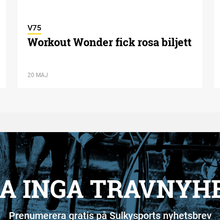
V75
Workout Wonder fick rosa biljett
20 MAJ
A INGA TRAVNYH
Prenumerera gratis på Sulkysports nyhetsbrev