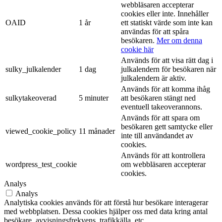
webbläsaren accepterar
cookies eller inte. Innehåller
OAID
1 år
ett statiskt värde som inte kan
användas för att spåra
besökaren.
Mer om denna
cookie här
Används för att visa rätt dag i
sulky_julkalender
1 dag
julkalendern för besökaren när
julkalendern är aktiv.
Används för att komma ihåg
sulkytakeoverad
5 minuter
att besökaren stängt ned
eventuell takeoverannons.
Används för att spara om
besökaren gett samtycke eller
viewed_cookie_policy
11 månader
inte till användandet av
cookies.
Används för att kontrollera
wordpress_test_cookie
om webbläsaren accepterar
cookies.
Analys
Analys
Analytiska cookies används för att förstå hur besökare interagerar
med webbplatsen. Dessa cookies hjälper oss med data kring antal
besökare, avvisningsfrekvens, trafikkälla, etc.