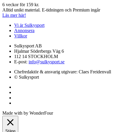
6 veckor för 159 kr.
Alltid unikt material. E-tidningen och Premium ingår
Läs mer här!
Vi är Sulkysport
Annonsera
Villkor
Sulkysport AB
Hjalmar Söderbergs Väg 6
112 14 STOCKHOLM
E-post:
info@sulkysport.se
Chefredaktör & ansvarig utgivare:
Claes Freidenvall
© Sulkysport
Made with
by
WonderFour
Stäng