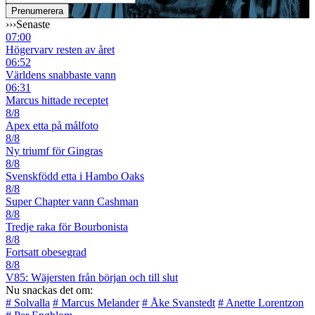
›››
Senaste
07:00
Högervarv resten av året
06:52
Världens snabbaste vann
06:31
Marcus hittade receptet
8/8
Apex etta på målfoto
8/8
Ny triumf för Gingras
8/8
Svenskfödd etta i Hambo Oaks
8/8
Super Chapter vann Cashman
8/8
Tredje raka för Bourbonista
8/8
Fortsatt obesegrad
8/8
V85: Wäjersten från början och till slut
Nu snackas det om:
# Solvalla
# Marcus Melander
# Åke Svanstedt
# Anette Lorentzon