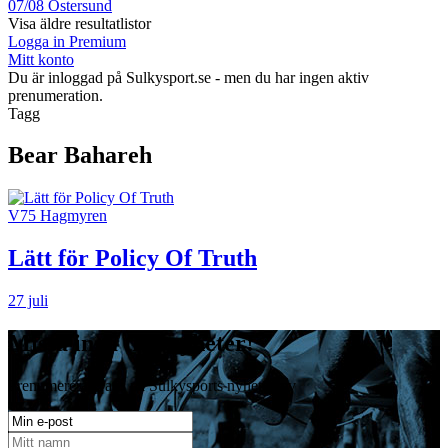
07/08
Östersund
Visa äldre resultatlistor
Logga in Premium
Mitt konto
Du är inloggad på Sulkysport.se - men du har ingen aktiv
prenumeration.
Tagg
Bear Bahareh
V75 Hagmyren
Lätt för Policy Of Truth
27 juli
Missa inga travnyheter!
Prenumerera gratis på Sulkysports nyhetsbrev