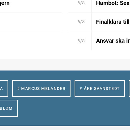
gern
Hambot: Sex 
6/8
Finalklara til
6/8
Ansvar ska in
6/8
LA
# MARCUS MELANDER
# ÅKE SVANSTEDT
GBLOM