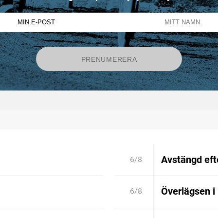
Avstängd efte
6/8
Överlägsen i
6/8