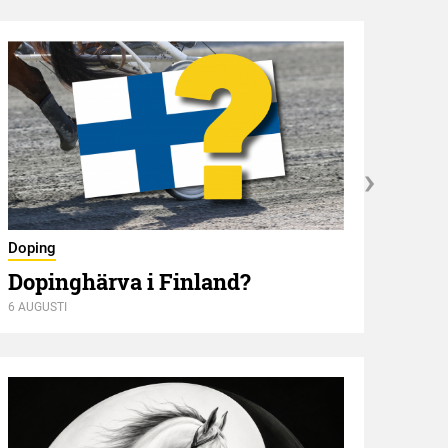
Nyför
Doping
Öve
Dopinghärva i Finland?
6 AUGUSTI
6 AUGU