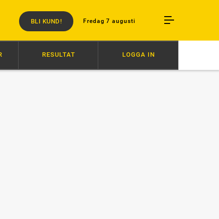
BLI KUND!
Fredag 7 augusti
R
RESULTAT
LOGGA IN
6/8
SVENSK SUCCÉ I PARIS
6/8
AVSTÄNGD EFTER SLAG I TRAN