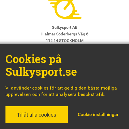
Sulkysport AB
Hjalmar Söderbergs Väg 6
112 14 STOCKHOLM
E-post:
info@sulkysport.se
Cookies på
Chefredaktör & ansvarig utgivare:
Claes Freidenvall
© Sulkysport
Sulkysport.se
Vi använder cookies för att ge dig den bästa möjliga
upplevelsen och för att analysera besökstrafik.
MADE WITH
BY
WONDERFOUR
Cookie inställningar
Tillåt alla cookies