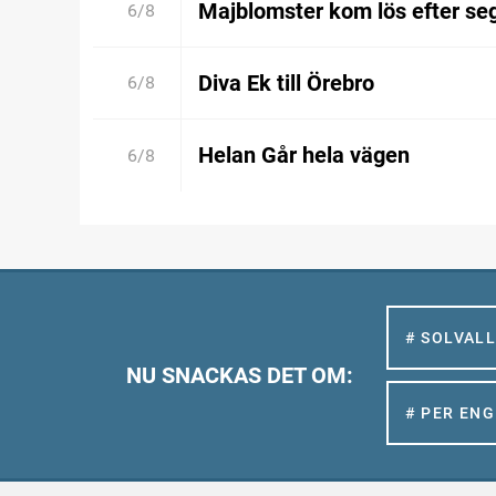
Majblomster kom lös efter se
6/8
Diva Ek till Örebro
6/8
Helan Går hela vägen
6/8
# SOLVAL
NU SNACKAS DET OM:
# PER EN