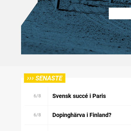
›››
SENASTE
Svensk succé i Paris
6/8
Dopinghärva i Finland?
6/8