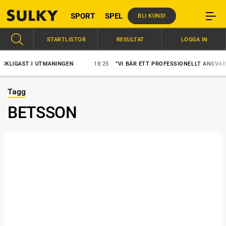
SPORT
SPEL
BLI KUND!
STARTLISTOR
RESULTAT
LOGGA IN
IGAST I UTMANINGEN
18:25
”VI BÄR ETT PROFESSIONELLT ANSVAR”
Tagg
BETSSON