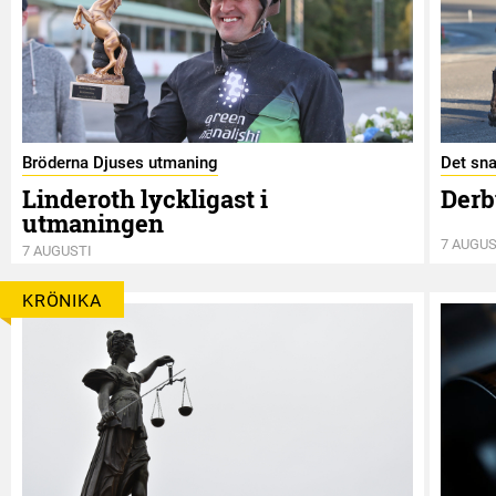
Bröderna Djuses utmaning
Det sna
Linderoth lyckligast i
Derb
utmaningen
7 AUGUS
7 AUGUSTI
KRÖNIKA