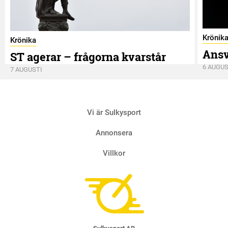
Krönik
Krönika
Ansv
ST agerar – frågorna kvarstår
6 AUGUS
7 AUGUSTI
Vi är Sulkysport
Annonsera
Villkor