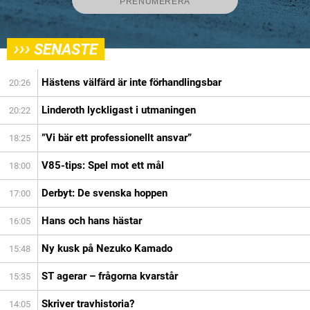
›››
SENASTE
Hästens välfärd är inte förhandlingsbar
20:26
Linderoth lyckligast i utmaningen
20:22
”Vi bär ett professionellt ansvar”
18:25
V85-tips: Spel mot ett mål
18:00
Derbyt: De svenska hoppen
17:00
Hans och hans hästar
16:05
Ny kusk på Nezuko Kamado
15:48
ST agerar – frågorna kvarstår
15:35
Skriver travhistoria?
14:05