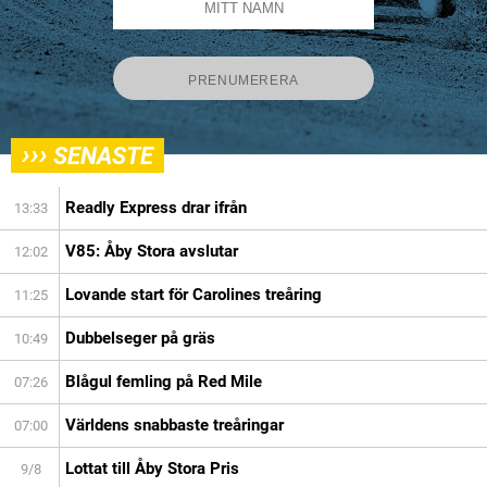
›››
SENASTE
Readly Express drar ifrån
13:33
V85: Åby Stora avslutar
12:02
Lovande start för Carolines treåring
11:25
Dubbelseger på gräs
10:49
Blågul femling på Red Mile
07:26
Världens snabbaste treåringar
07:00
Lottat till Åby Stora Pris
9/8