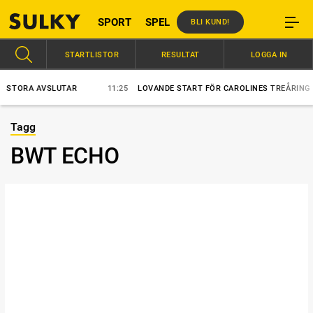
SPORT
SPEL
BLI KUND!
STARTLISTOR
RESULTAT
LOGGA IN
 STORA AVSLUTAR
11:25
LOVANDE START FÖR CAROLINES TREÅRING
Tagg
BWT ECHO