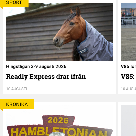
SPORT
Hingstligan 3-9 augusti 2026
V85 lö
Readly Express drar ifrån
V85:
10 AUGUSTI
10 AUGU
KRÖNIKA