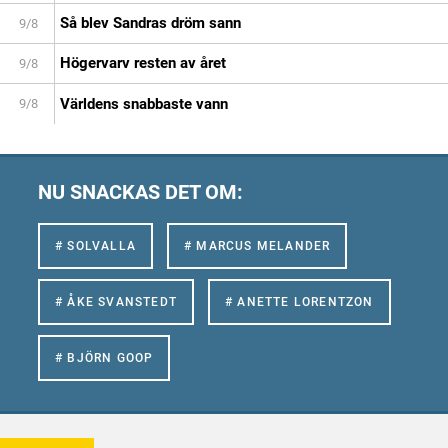
Så blev Sandras dröm sann
9/8
Högervarv resten av året
9/8
Världens snabbaste vann
9/8
NU SNACKAS DET OM:
# SOLVALLA
# MARCUS MELANDER
# ÅKE SVANSTEDT
# ANETTE LORENTZON
# BJÖRN GOOP