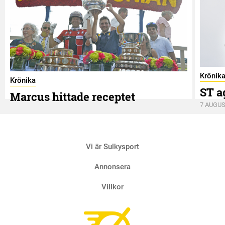
Krönik
Krönika
ST a
Marcus hittade receptet
7 AUGUS
9 AUGUSTI
Vi är Sulkysport
Annonsera
Villkor