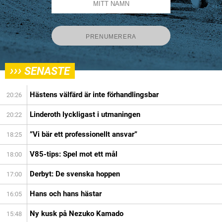
›››
SENASTE
Hästens välfärd är inte förhandlingsbar
20:26
Linderoth lyckligast i utmaningen
20:22
”Vi bär ett professionellt ansvar”
18:25
V85-tips: Spel mot ett mål
18:00
Derbyt: De svenska hoppen
17:00
Hans och hans hästar
16:05
Ny kusk på Nezuko Kamado
15:48