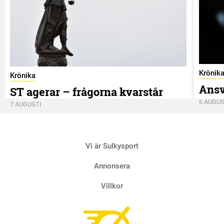
Krönik
Krönika
Ansv
ST agerar – frågorna kvarstår
6 AUGUS
7 AUGUSTI
Vi är Sulkysport
Annonsera
Villkor