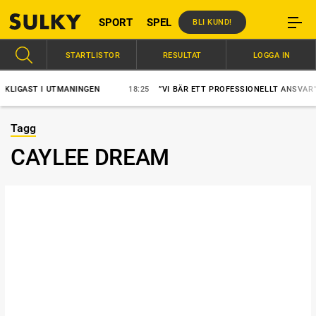
SPORT
SPEL
BLI KUND!
STARTLISTOR
RESULTAT
LOGGA IN
IGAST I UTMANINGEN
18:25
”VI BÄR ETT PROFESSIONELLT ANSVAR”
Tagg
CAYLEE DREAM