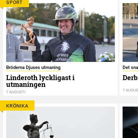
SPORT
Bröderna Djuses utmaning
Det sna
Linderoth lyckligast i
Derb
utmaningen
7 AUGUS
7 AUGUSTI
KRÖNIKA