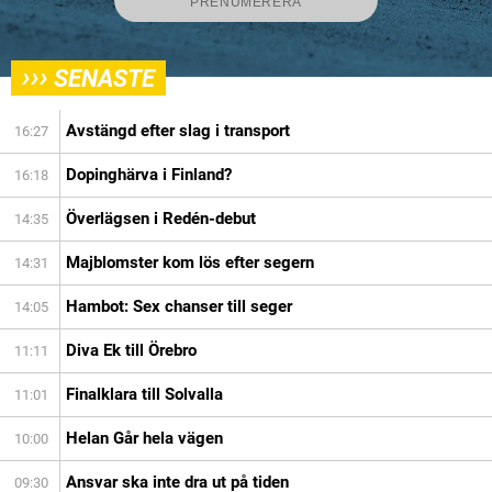
›››
SENASTE
Avstängd efter slag i transport
16:27
Dopinghärva i Finland?
16:18
Överlägsen i Redén-debut
14:35
Majblomster kom lös efter segern
14:31
Hambot: Sex chanser till seger
14:05
Diva Ek till Örebro
11:11
Finalklara till Solvalla
11:01
Helan Går hela vägen
10:00
Ansvar ska inte dra ut på tiden
09:30