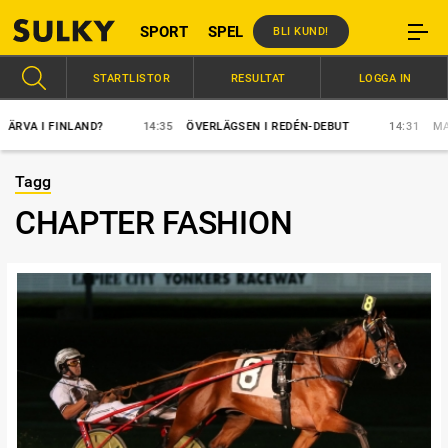
SPORT
SPEL
BLI KUND!
STARTLISTOR
RESULTAT
LOGGA IN
 I FINLAND?
14:35
ÖVERLÄGSEN I REDÉN-DEBUT
14:31
MAJBLO
Tagg
CHAPTER FASHION