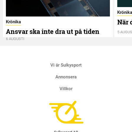
Krönik
När 
Krönika
Ansvar ska inte dra ut på tiden
5 AUGUS
6 AUGUSTI
Vi är Sulkysport
Annonsera
Villkor