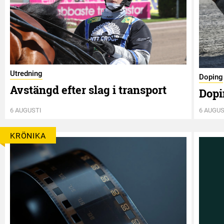
Utredning
Doping
Avstängd efter slag i transport
Dopi
6 AUGUSTI
6 AUGUS
KRÖNIKA