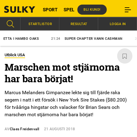
SPORT
SPEL
BLI KUND!
STARTLISTOR
RESULTAT
LOGGA IN
A I HAMBO OAKS
21:24
SUPER CHAPTER VANN CASHMAN
20:53
Utblick USA
Marschen mot stjärnorna
har bara börjat!
Marcus Melanders Gimpanzee lekte sig till fjärde raka
segern i natt i ett försök i New York Sire Stakes ($80.200)
för tvååriga hingstar och valacker för Brian Sears och
marschen mot stjärnorna har bara börjat!
AV
Claes Freidenvall
21 AUGUSTI 2018