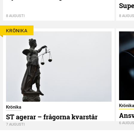
Supe
8 AUGUSTI
8 AUGUS
KRÖNIKA
Krönik
Krönika
Ansv
ST agerar – frågorna kvarstår
6 AUGUS
7 AUGUSTI