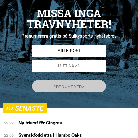
MISSA INGA
TRAVNYHETER!
Prenumerera gratis på Sulkysports nyhetsbrev
›››
SENASTE
Ny triumf för Gingras
22:22
Svenskfödd etta i Hambo Oaks
22:06