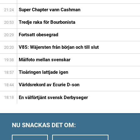
Super Chapter vann Cashman
21:24
Tredje raka för Bourbonista
20:53
Fortsatt obesegrad
20:29
V85: Wäjersten från början och till slut
20:20
Målfoto mellan svenskar
19:38
Tioåringen lattjade igen
18:57
Världsrekord av Ecurie D-son
18:44
En välförtjänt svensk Derbyseger
18:18
NU SNACKAS DET OM: