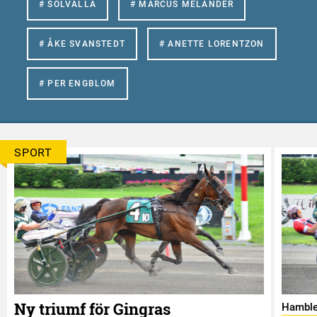
# SOLVALLA
# MARCUS MELANDER
# ÅKE SVANSTEDT
# ANETTE LORENTZON
# PER ENGBLOM
SPORT
Ny triumf för Gingras
Hamble