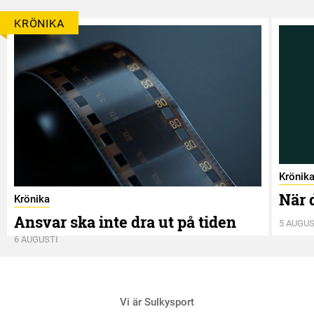
KRÖNIKA
Krönik
När 
Krönika
Ansvar ska inte dra ut på tiden
5 AUGUS
6 AUGUSTI
Vi är Sulkysport