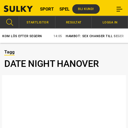
SPORT
SPEL
BLI KUND!
STARTLISTOR
RESULTAT
LOGGA IN
S EFTER SEGERN
14:05
HAMBOT: SEX CHANSER TILL SEGER
11:
Tagg
DATE NIGHT HANOVER