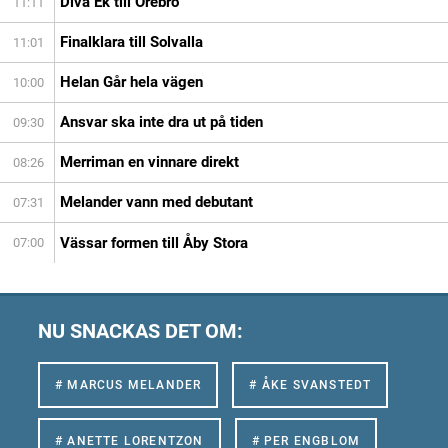
Diva Ek till Örebro
11:11
Finalklara till Solvalla
11:01
Helan Går hela vägen
10:00
Ansvar ska inte dra ut på tiden
09:30
Merriman en vinnare direkt
08:26
Melander vann med debutant
07:31
Vässar formen till Åby Stora
07:00
NU SNACKAS DET OM:
# MARCUS MELANDER
# ÅKE SVANSTEDT
# ANETTE LORENTZON
# PER ENGBLOM