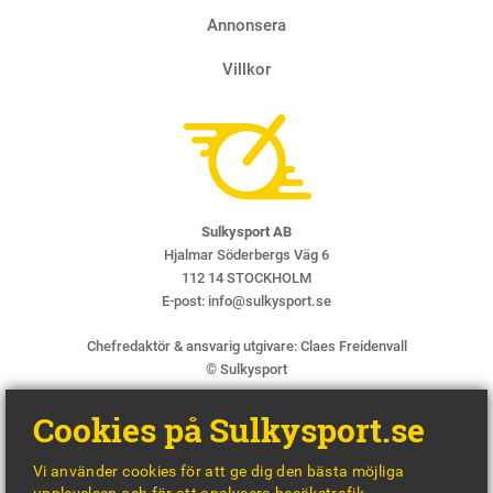
Annonsera
Villkor
Sulkysport AB
Hjalmar Söderbergs Väg 6
112 14 STOCKHOLM
E-post:
info@sulkysport.se
Chefredaktör & ansvarig utgivare:
Claes Freidenvall
© Sulkysport
Cookies på Sulkysport.se
Vi använder cookies för att ge dig den bästa möjliga