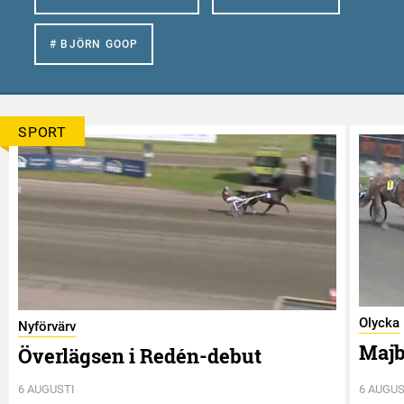
# BJÖRN GOOP
SPORT
Olycka
Nyförvärv
Majb
Överlägsen i Redén-debut
6 AUGUSTI
6 AUGUS