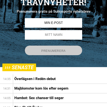
TRAVNYHETER!
Prenumerera gratis på Sulkysports nyhetsbrev
›››
SENASTE
Överlägsen i Redén-debut
14:35
Majblomster kom lös efter segern
14:31
Hambot: Sex chanser till seger
14:05