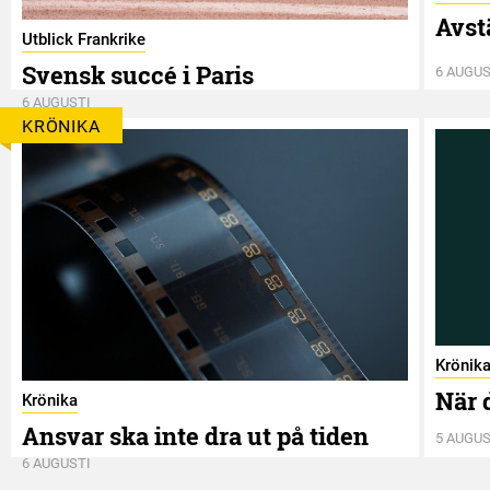
Avst
Utblick Frankrike
Svensk succé i Paris
6 AUGUS
6 AUGUSTI
KRÖNIKA
Krönik
När 
Krönika
Ansvar ska inte dra ut på tiden
5 AUGUS
6 AUGUSTI