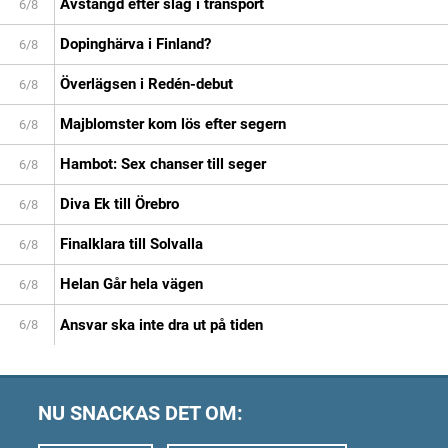
Avstängd efter slag i transport
6/8
Dopinghärva i Finland?
6/8
Överlägsen i Redén-debut
6/8
Majblomster kom lös efter segern
6/8
Hambot: Sex chanser till seger
6/8
Diva Ek till Örebro
6/8
Finalklara till Solvalla
6/8
Helan Går hela vägen
6/8
Ansvar ska inte dra ut på tiden
6/8
NU SNACKAS DET OM: