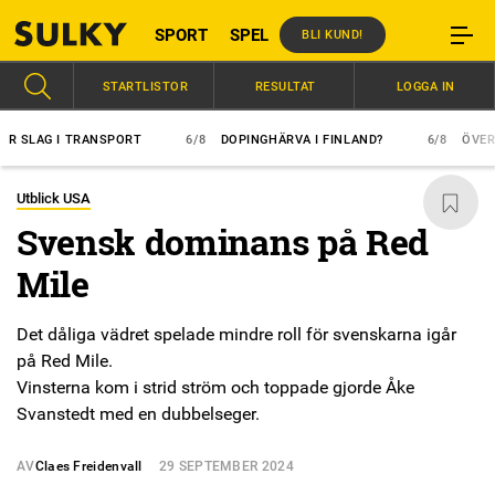
SPORT
SPEL
BLI KUND!
STARTLISTOR
RESULTAT
LOGGA IN
LAG I TRANSPORT
6/8
DOPINGHÄRVA I FINLAND?
6/8
ÖVERLÄGS
Utblick USA
Svensk dominans på Red
Mile
Det dåliga vädret spelade mindre roll för svenskarna igår
på Red Mile.
Vinsterna kom i strid ström och toppade gjorde Åke
Svanstedt med en dubbelseger.
AV
Claes Freidenvall
29 SEPTEMBER 2024