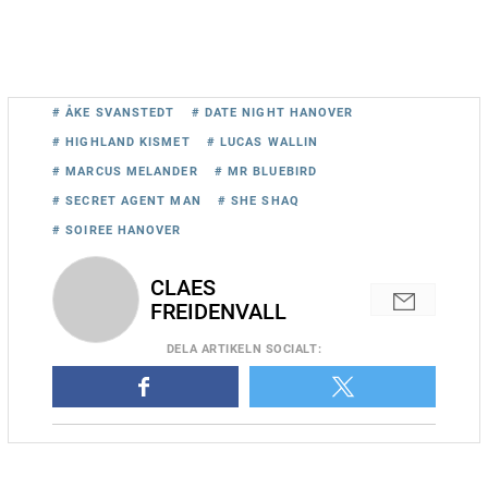
# ÅKE SVANSTEDT
# DATE NIGHT HANOVER
# HIGHLAND KISMET
# LUCAS WALLIN
# MARCUS MELANDER
# MR BLUEBIRD
# SECRET AGENT MAN
# SHE SHAQ
# SOIREE HANOVER
CLAES
FREIDENVALL
DELA
ARTIKELN SOCIALT
:
Åke Svanstedt och She Shaq (5) spurtar till vinst på Red Mile
tidigare i år. Foto: Adam Ström/stalltz.se