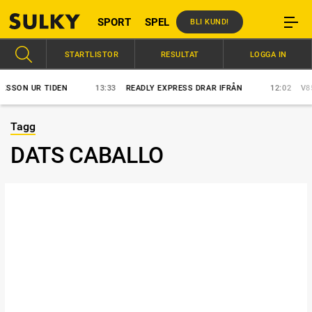
SPORT
SPEL
BLI KUND!
STARTLISTOR
RESULTAT
LOGGA IN
SSON UR TIDEN
13:33
READLY EXPRESS DRAR IFRÅN
12:02
V85:
Tagg
DATS CABALLO