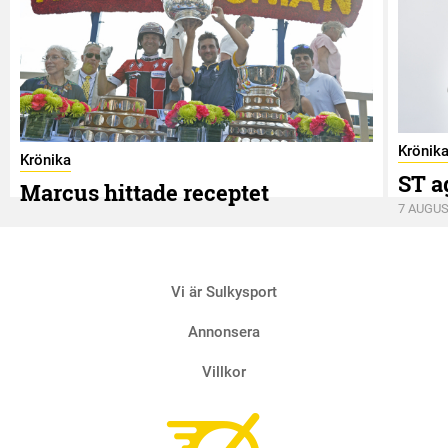
Krönik
Krönika
ST a
Marcus hittade receptet
7 AUGUS
9 AUGUSTI
Vi är Sulkysport
Annonsera
Villkor