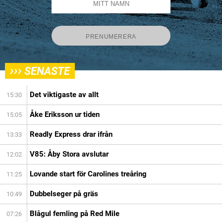
›››
SENASTE
Det viktigaste av allt
15:30
Åke Eriksson ur tiden
15:05
Readly Express drar ifrån
13:33
V85: Åby Stora avslutar
12:02
Lovande start för Carolines treåring
11:25
Dubbelseger på gräs
10:49
Blågul femling på Red Mile
07:26