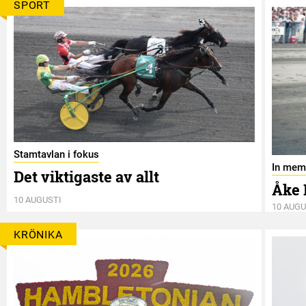
SPORT
Stamtavlan i fokus
In mem
Det viktigaste av allt
Åke 
10 AUGUSTI
10 AUGU
KRÖNIKA