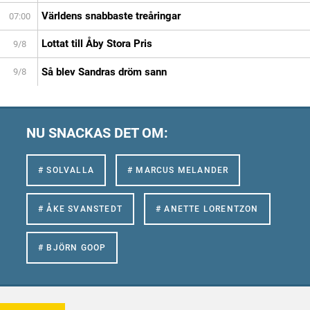
Världens snabbaste treåringar
07:00
Lottat till Åby Stora Pris
9/8
Så blev Sandras dröm sann
9/8
NU SNACKAS DET OM:
# SOLVALLA
# MARCUS MELANDER
# ÅKE SVANSTEDT
# ANETTE LORENTZON
# BJÖRN GOOP