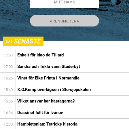
›››
SENASTE
Enkelt för Idao de Tillard
17:53
Sandra och Tekla vann Stoderbyt
17:00
Vinst för Elke Frinta i Normandie
16:26
X.O.Kemp överlägsen i Storsjöpokalen
15:40
Vilket ansvar har hästägarna?
15:35
Dussinet fullt för Ivanov
14:34
Hambletonian: Tetricks historia
12:30