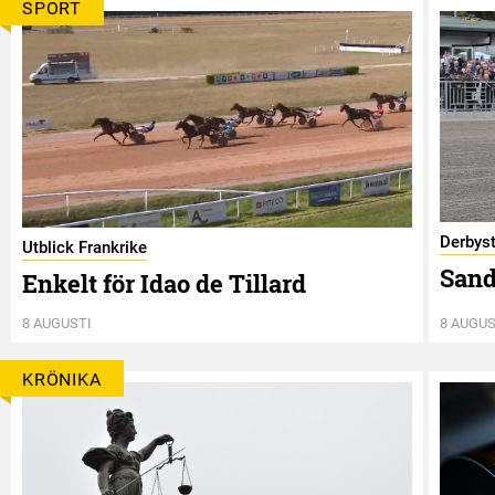
SPORT
Derbyst
Utblick Frankrike
Sand
Enkelt för Idao de Tillard
8 AUGUSTI
8 AUGUS
KRÖNIKA