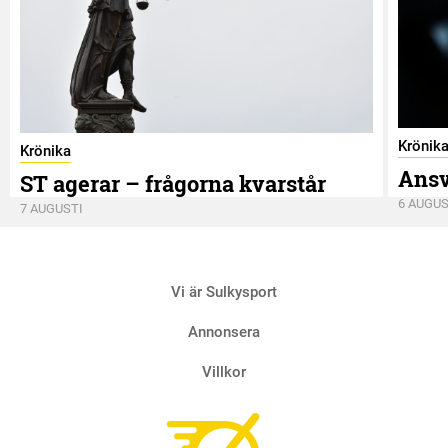
Krönik
Krönika
Ansv
ST agerar – frågorna kvarstår
6 AUGUS
7 AUGUSTI
Vi är Sulkysport
Annonsera
Villkor