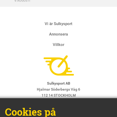
6 AUGUSTI
Vi är Sulkysport
Annonsera
Villkor
Sulkysport AB
Hjalmar Söderbergs Väg 6
112 14 STOCKHOLM
E-post:
info@sulkysport.se
Cookies på
Chefredaktör & ansvarig utgivare:
Claes Freidenvall