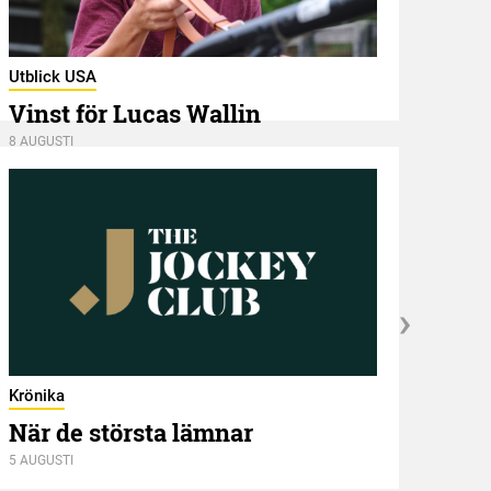
Utbli
Utblick USA
Mel
Vinst för Lucas Wallin
8 AUGU
8 AUGUSTI
Krönika
När de största lämnar
5 AUGUSTI