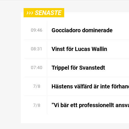
›››
SENASTE
Gocciadoro dominerade
09:46
Vinst för Lucas Wallin
08:31
Trippel för Svanstedt
07:40
Hästens välfärd är inte förhan
7/8
”Vi bär ett professionellt ansv
7/8