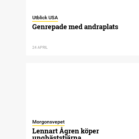
Utblick USA
Genrepade med andraplats
24 APRIL
Morgonsvepet
Lennart Ågren köper
unghäststjärna