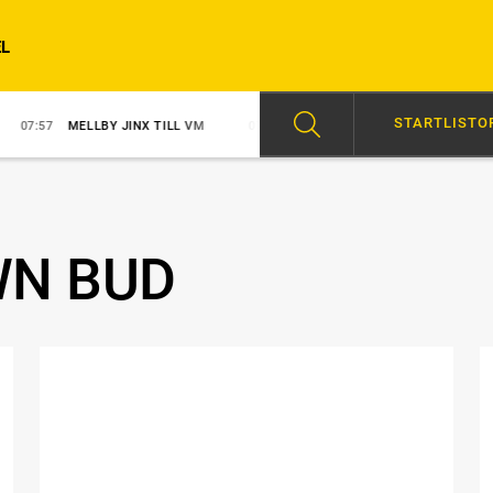
L
STARTLISTO
MELLBY JINX TILL VM
07:40
TRIPPEL FÖR SVANSTEDT
09:46
GO
N BUD