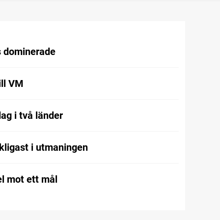
 dominerade
ill VM
ag i två länder
kligast i utmaningen
l mot ett mål