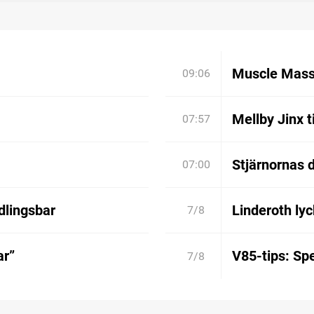
Muscle Mass
09:06
Mellby Jinx t
07:57
Stjärnornas d
07:00
dlingsbar
Linderoth lyc
7/8
ar”
V85-tips: Spe
7/8