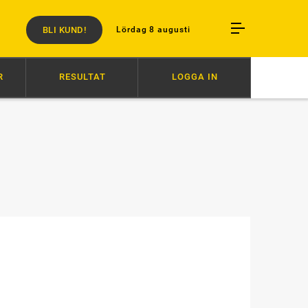
BLI KUND!
Lördag 8 augusti
R
RESULTAT
LOGGA IN
CCIADORO DOMINERADE
09:06
MUSCLE MASS DOMINERADE
08:3