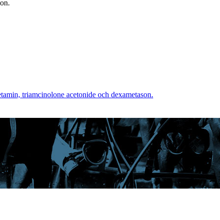
ion.
ketamin, triamcinolone acetonide och dexametason.