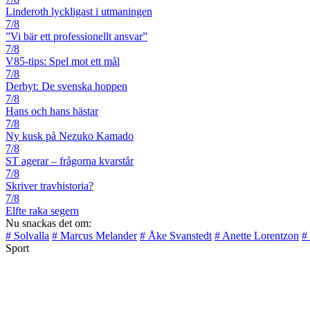
Linderoth lyckligast i utmaningen
7/8
”Vi bär ett professionellt ansvar”
7/8
V85-tips: Spel mot ett mål
7/8
Derbyt: De svenska hoppen
7/8
Hans och hans hästar
7/8
Ny kusk på Nezuko Kamado
7/8
ST agerar – frågorna kvarstår
7/8
Skriver travhistoria?
7/8
Elfte raka segern
Nu snackas det om:
# Solvalla
# Marcus Melander
# Åke Svanstedt
# Anette Lorentzon
#
Sport