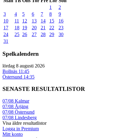
Mån
Tis
Ons
Tor
Fre
Lör
Sön
1
2
3
4
5
6
7
8
9
10
11
12
13
14
15
16
17
18
19
20
21
22
23
24
25
26
27
28
29
30
31
Spelkalendern
lördag 8 augusti 2026
Bollnäs
11:45
Östersund
14:35
SENASTE RESULTATLISTOR
07/08
Kalmar
07/08
Årjäng
07/08
Östersund
07/08
Lindesberg
Visa äldre resultatlistor
Logga in Premium
Mitt konto