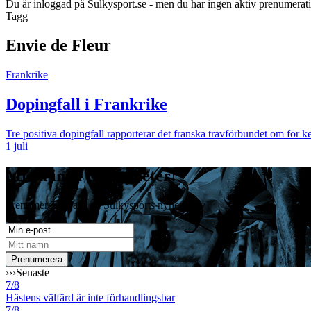
Du är inloggad på Sulkysport.se - men du har ingen aktiv prenumerat
Tagg
Envie de Fleur
Frankrike
Dopingfall i Frankrike
Tre positiva dopingfall rapporterar det franska travförbundet om för 
1 juli
Missa inga travnyheter!
Prenumerera gratis på Sulkysports nyhetsbrev
›››
Senaste
7/8
Hästens välfärd är inte förhandlingsbar
7/8