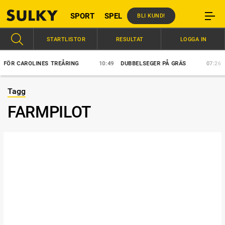
SPORT
SPEL
BLI KUND!
STARTLISTOR
RESULTAT
LOGGA IN
 CAROLINES TREÅRING
10:49
DUBBELSEGER PÅ GRÄS
07:26
BLÅG
Tagg
FARMPILOT