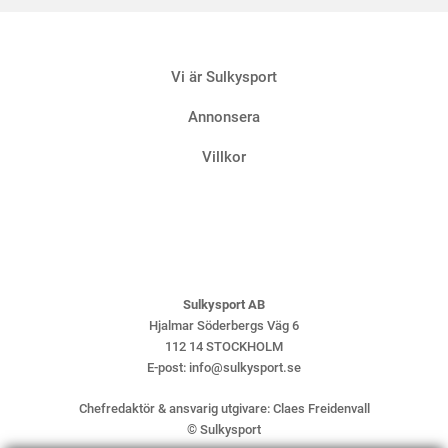
9 AUGUSTI
Vi är Sulkysport
Annonsera
Villkor
Sulkysport AB
Hjalmar Söderbergs Väg 6
112 14 STOCKHOLM
E-post:
info@sulkysport.se
Chefredaktör & ansvarig utgivare:
Claes Freidenvall
© Sulkysport