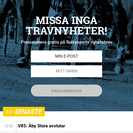
MISSA INGA
TRAVNYHETER!
Prenumerera gratis på Sulkysports nyhetsbrev
›››
SENASTE
V85: Åby Stora avslutar
12:02