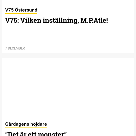
V75 Östersund
V75: Vilken inställning, M.P.Atle!
7 DECEMBER
Gårdagens höjdare
”Det är ett monster”