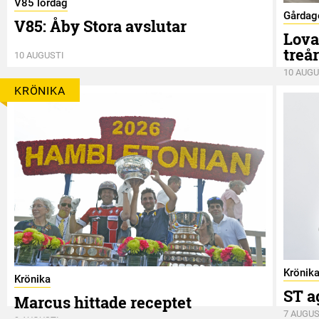
V85 lördag
Gårdag
V85: Åby Stora avslutar
Lova
treå
10 AUGUSTI
10 AUGU
KRÖNIKA
Krönik
Krönika
ST a
Marcus hittade receptet
7 AUGUS