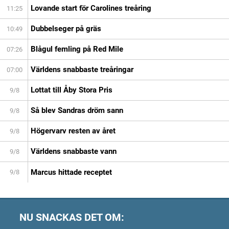
Lovande start för Carolines treåring
11:25
Dubbelseger på gräs
10:49
Blågul femling på Red Mile
07:26
Världens snabbaste treåringar
07:00
Lottat till Åby Stora Pris
9/8
Så blev Sandras dröm sann
9/8
Högervarv resten av året
9/8
Världens snabbaste vann
9/8
Marcus hittade receptet
9/8
NU SNACKAS DET OM: